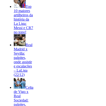
Top
10 maiores
artilheiros da
história da
La Liga:
Messi e CR7
no topo!
Real
Madrid x
Sevilla:
palpites,
onde assistir
e escalações
– LaLiga
(22/12)
Celta
de Vigo x
Real
Sociedad:
palpites,