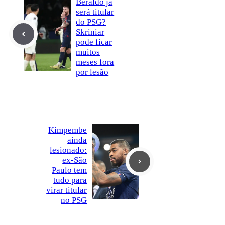
Beraldo já
será titular
do PSG?
Skriniar
pode ficar
muitos
meses fora
por lesão
Kimpembe
ainda
lesionado:
ex-São
Paulo tem
tudo para
virar titular
no PSG