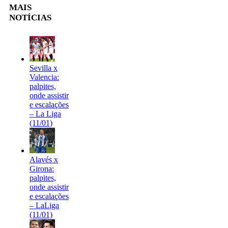
MAIS
NOTÍCIAS
Sevilla x
Valencia:
palpites,
onde assistir
e escalações
– La Liga
(11/01)
Alavés x
Girona:
palpites,
onde assistir
e escalações
– LaLiga
(11/01)