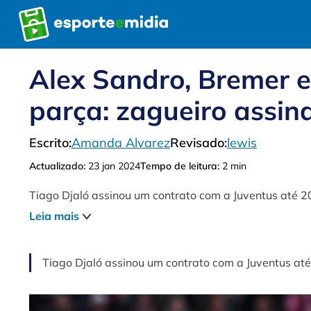
Pular
para
o
conteúdo
Alex Sandro, Bremer 
parça: zagueiro assin
Escrito:
Amanda Alvarez
Revisado:
lewis
Actualizado:
23 jan 2024
Tempo de leitura:
2 min
Tiago Djaló assinou um contrato com a Juventus até 2
Leia mais
Tiago Djaló assinou um contrato com a Juventus at