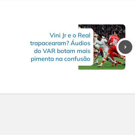
Vini Jr e o Real
trapacearam? Áudios
do VAR botam mais
pimenta na confusão