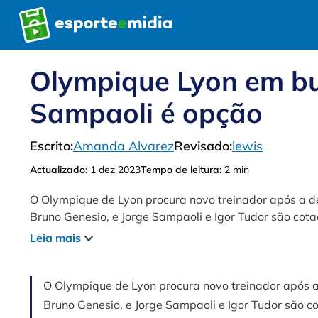
Pular
para
o
conteúdo
Olympique Lyon em bu
Sampaoli é opção
Escrito:
Amanda Alvarez
Revisado:
lewis
Actualizado:
1 dez 2023
Tempo de leitura:
2 min
O Olympique de Lyon procura novo treinador após a d
Bruno Genesio, e Jorge Sampaoli e Igor Tudor são cot
ao desempenho abaixo do esperado..
Leia mais
O Olympique de Lyon procura novo treinador após 
Bruno Genesio, e Jorge Sampaoli e Igor Tudor são c