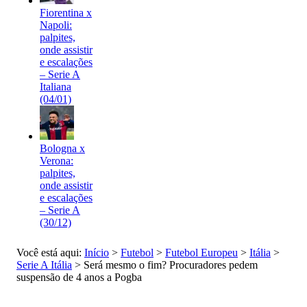
Fiorentina x
Napoli:
palpites,
onde assistir
e escalações
– Serie A
Italiana
(04/01)
Bologna x
Verona:
palpites,
onde assistir
e escalações
– Serie A
(30/12)
Você está aqui:
Início
>
Futebol
>
Futebol Europeu
>
Itália
>
Serie A Itália
>
Será mesmo o fim? Procuradores pedem
suspensão de 4 anos a Pogba