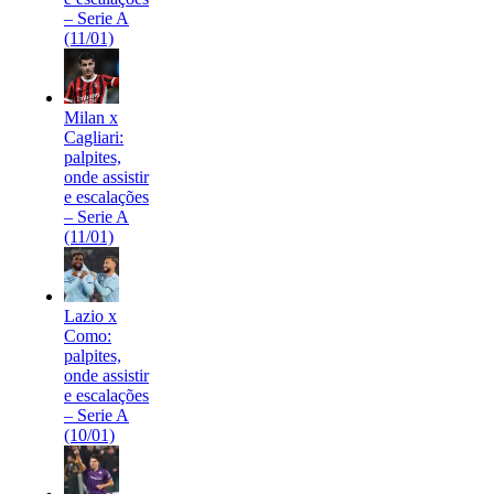
– Serie A
(11/01)
Milan x
Cagliari:
palpites,
onde assistir
e escalações
– Serie A
(11/01)
Lazio x
Como:
palpites,
onde assistir
e escalações
– Serie A
(10/01)