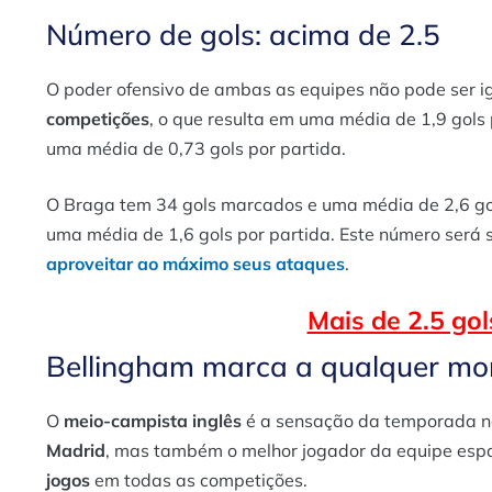
Número de gols: acima de 2.5
O poder ofensivo de ambas as equipes não pode ser 
competições
, o que resulta em uma média de 1,9 gols
uma média de 0,73 gols por partida.
O Braga tem 34 gols marcados e uma média de 2,6 gols
uma média de 1,6 gols por partida. Este número será
aproveitar ao máximo seus ataques
.
Mais de 2.5 go
Bellingham marca a qualquer m
O
meio-campista inglês
é a sensação da temporada no 
Madrid
, mas também o melhor jogador da equipe esp
jogos
em todas as competições.