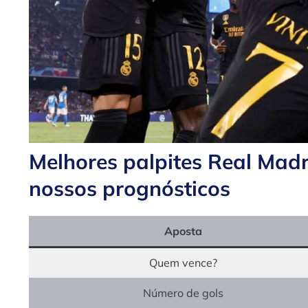
Melhores palpites Real Mad
nossos prognósticos
Aposta
Quem vence?
Número de gols