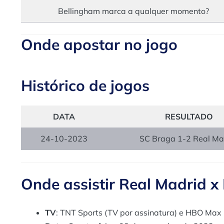
Bellingham marca a qualquer momento?
Onde apostar no jogo
Histórico de jogos
DATA
RESULTADO
24-10-2023
SC Braga 1-2 Real Ma
Onde assistir Real Madrid x
TV
: TNT Sports (TV por assinatura) e HBO Max 