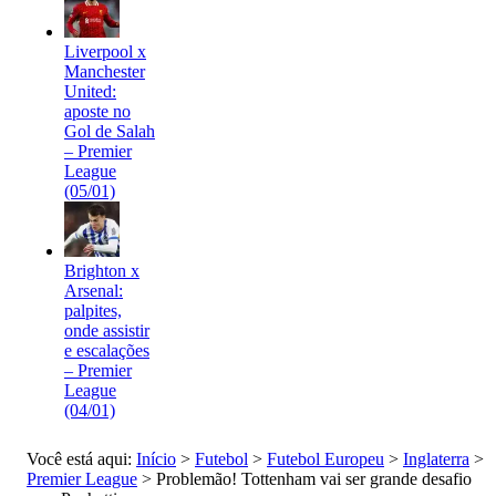
Liverpool x
Manchester
United:
aposte no
Gol de Salah
– Premier
League
(05/01)
Brighton x
Arsenal:
palpites,
onde assistir
e escalações
– Premier
League
(04/01)
Você está aqui:
Início
>
Futebol
>
Futebol Europeu
>
Inglaterra
>
Premier League
>
Problemão! Tottenham vai ser grande desafio