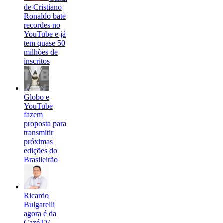
de Cristiano
Ronaldo bate
recordes no
YouTube e já
tem quase 50
milhões de
inscritos
Globo e
YouTube
fazem
proposta para
transmitir
próximas
edições do
Brasileirão
Ricardo
Bulgarelli
agora é da
CazéTV