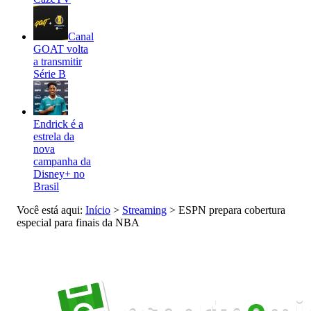
Canal
GOAT volta
a transmitir
Série B
Endrick é a
estrela da
nova
campanha da
Disney+ no
Brasil
Você está aqui:
Início
>
Streaming
>
ESPN prepara cobertura
especial para finais da NBA