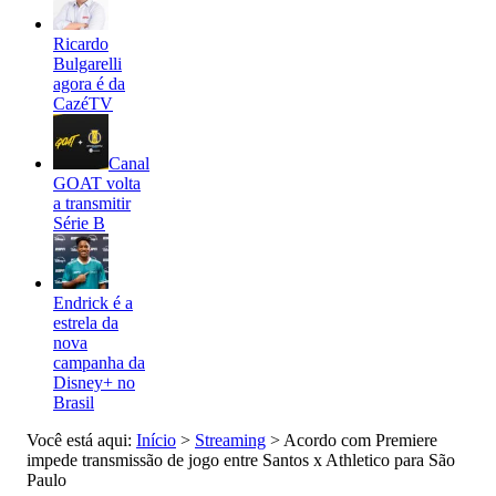
Ricardo
Bulgarelli
agora é da
CazéTV
Canal
GOAT volta
a transmitir
Série B
Endrick é a
estrela da
nova
campanha da
Disney+ no
Brasil
Você está aqui:
Início
>
Streaming
>
Acordo com Premiere
impede transmissão de jogo entre Santos x Athletico para São
Paulo