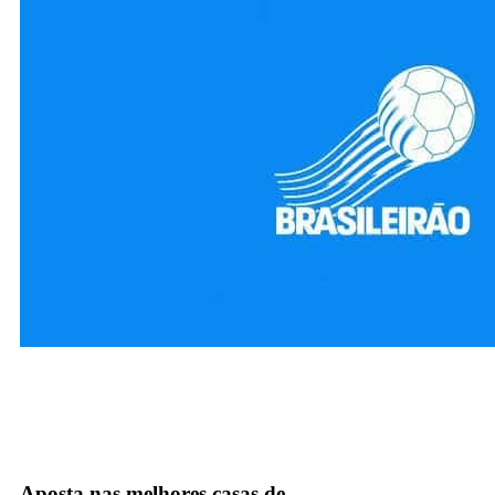
premiere
TNT Sports
TV Fechada
Aposta nas melhores casas de