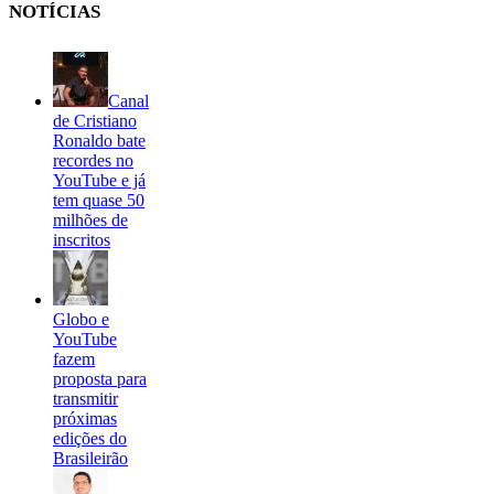
NOTÍCIAS
Canal
de Cristiano
Ronaldo bate
recordes no
YouTube e já
tem quase 50
milhões de
inscritos
Globo e
YouTube
fazem
proposta para
transmitir
próximas
edições do
Brasileirão