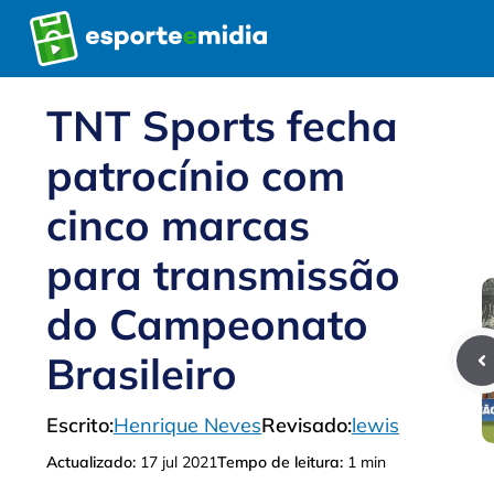
Pular
para
o
conteúdo
TNT Sports fecha
patrocínio com
cinco marcas
para transmissão
do Campeonato
Brasileiro
Escrito:
Henrique Neves
Revisado:
lewis
Actualizado:
17 jul 2021
Tempo de leitura:
1 min