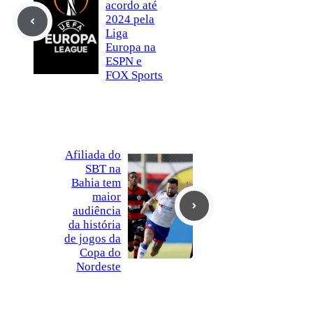
acordo até
2024 pela
Liga
Europa na
ESPN e
FOX Sports
Afiliada do
SBT na
Bahia tem
maior
audiência
da história
de jogos da
Copa do
Nordeste