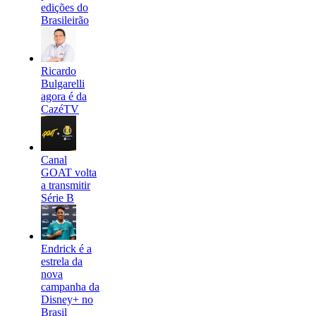
edições do
Brasileirão
Ricardo
Bulgarelli
agora é da
CazéTV
Canal
GOAT volta
a transmitir
Série B
Endrick é a
estrela da
nova
campanha da
Disney+ no
Brasil