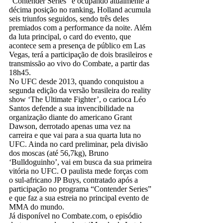
“Contender Series” e ocupando atualmente a
décima posição no ranking, Holland acumula
seis triunfos seguidos, sendo três deles
premiados com a performance da noite. Além
da luta principal, o card do evento, que
acontece sem a presença de público em Las
Vegas, terá a participação de dois brasileiros e
transmissão ao vivo do Combate, a partir das
18h45.
No UFC desde 2013, quando conquistou a
segunda edição da versão brasileira do reality
show ‘The Ultimate Fighter’, o carioca Léo
Santos defende a sua invencibilidade na
organização diante do americano Grant
Dawson, derrotado apenas uma vez na
carreira e que vai para a sua quarta luta no
UFC. Ainda no card preliminar, pela divisão
dos moscas (até 56,7kg), Bruno
‘Bulldoguinho’, vai em busca da sua primeira
vitória no UFC. O paulista mede forças com
o sul-africano JP Buys, contratado após a
participação no programa “Contender Series”
e que faz a sua estreia no principal evento de
MMA do mundo.
Já disponível no Combate.com, o episódio