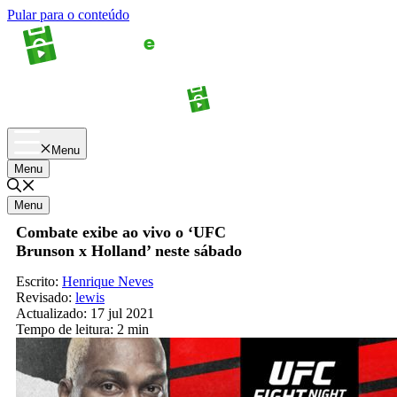
Pular para o conteúdo
Apostas
Palpites
Menu
Menu
Menu
Combate exibe ao vivo o ‘UFC
Brunson x Holland’ neste sábado
Escrito:
Henrique Neves
Revisado:
lewis
Actualizado:
17 jul 2021
Tempo de leitura:
2 min