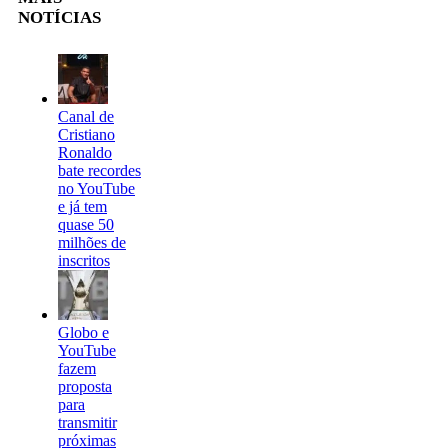
NOTÍCIAS
Canal de
Cristiano
Ronaldo
bate recordes
no YouTube
e já tem
quase 50
milhões de
inscritos
Globo e
YouTube
fazem
proposta
para
transmitir
próximas