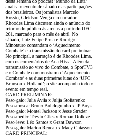
desta semana do podcast ‘Mundo da Luta’
analisa o evento de sábado e as participações
dos brasileiros. Os jornalistas Marcelo
Russio, Gleidson Venga e o narrador
Rhoodes Lima discutem ainda o anúncio do
retorno do público às arenas a partir do UFC
261, marcado para o mês de abril. No
sábado, Luiz Felipe Prota e Rodrigo
Minotauro comandam o ‘Aquecimento
Combate’ e a transmissão do card preliminar.
No principal, a narração é de Rhoodes Lima,
com os comentários de Ana Hissa. Além da
transmissão ao vivo do Combate, o SporTV3
e o Combate.com mostram o ‘Aquecimento
Combate’ e as duas primeiras lutas do ‘UFC
Brunson x Holland’; o site acompanha todo o
evento em tempo real.
CARD PRELIMINAR:
Peso-galo: Julia Avila x Julija Stoliarenko
Peso-mosca: Bruno Bulldoguinho x JP Buys
Peso-galo: Montel Jackson x Jesse Strader
Peso-médio: Trevin Giles x Roman Dolidze
Peso-leve: Léo Santos x Grant Dawson
Peso-galo: Marion Reneau x Macy Chiasson
CARD PRINCIPAL: