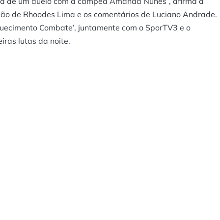
ora de um duelo com a campeã Amanda Nunes”, afirma a
ação de Rhoodes Lima e os comentários de Luciano Andrade.
Aquecimento Combate’, juntamente com o SporTV3 e o
ras lutas da noite.