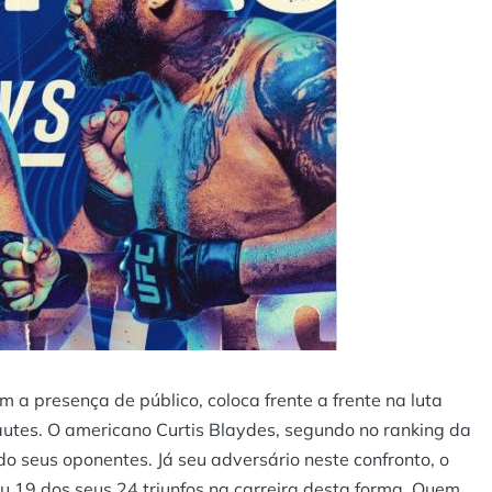
a presença de público, coloca frente a frente na luta
cautes. O americano Curtis Blaydes, segundo no ranking da
do seus oponentes. Já seu adversário neste confronto, o
u 19 dos seus 24 triunfos na carreira desta forma. Quem