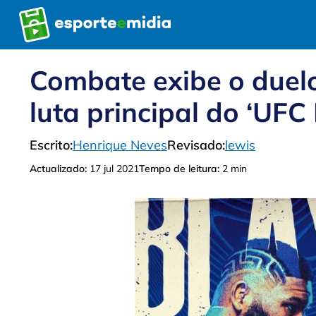
Pular
para
o
conteúdo
Combate exibe o duel
luta principal do ‘UFC
Escrito:
Henrique Neves
Revisado:
lewis
Actualizado:
17 jul 2021
Tempo de leitura:
2 min