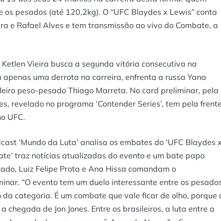
e os pesados (até 120,2kg). O “UFC Blaydes x Lewis” conta
ira e Rafael Alves e tem transmissão ao vivo do Combate, a
, Ketlen Vieira busca a segunda vitória consecutiva na
m apenas uma derrota na carreira, enfrenta a russa Yana
ileiro peso-pesado Thiago Marreta. No card preliminar, pela
es, revelado no programa ‘Contender Series’, tem pela frent
no UFC.
dcast ‘Mundo da Luta’ analisa os embates do ‘UFC Blaydes 
bate’ traz notícias atualizadas do evento e um bate papo
ado, Luiz Felipe Prota e Ana Hissa comandam o
inar. “O evento tem um duelo interessante entre os pesado
o da categoria. É um combate que vale ficar de olho, porque 
a chegada de Jon Jones. Entre os brasileiros, a luta entre a