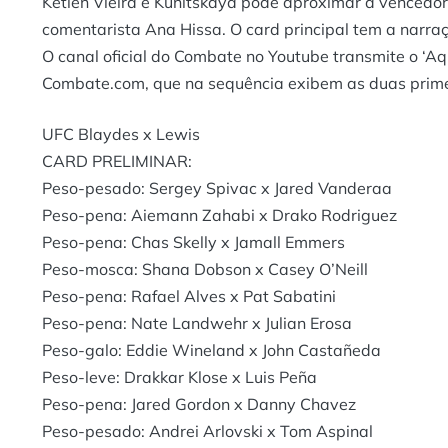
Ketlen Vieira e Kunitskaya pode aproximar a venced
comentarista Ana Hissa. O card principal tem a narr
O canal oficial do Combate no Youtube transmite o ‘
Combate.com, que na sequência exibem as duas primei
UFC Blaydes x Lewis
CARD PRELIMINAR:
Peso-pesado: Sergey Spivac x Jared Vanderaa
Peso-pena: Aiemann Zahabi x Drako Rodriguez
Peso-pena: Chas Skelly x Jamall Emmers
Peso-mosca: Shana Dobson x Casey O’Neill
Peso-pena: Rafael Alves x Pat Sabatini
Peso-pena: Nate Landwehr x Julian Erosa
Peso-galo: Eddie Wineland x John Castañeda
Peso-leve: Drakkar Klose x Luis Peña
Peso-pena: Jared Gordon x Danny Chavez
Peso-pesado: Andrei Arlovski x Tom Aspinal