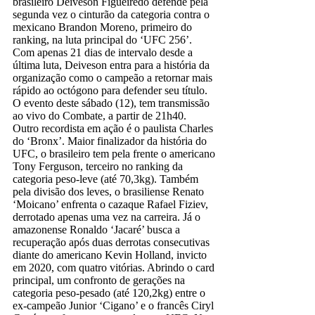
brasileiro Deiveson Figueiredo defende pela
segunda vez o cinturão da categoria contra o
mexicano Brandon Moreno, primeiro do
ranking, na luta principal do ‘UFC 256’.
Com apenas 21 dias de intervalo desde a
última luta, Deiveson entra para a história da
organização como o campeão a retornar mais
rápido ao octógono para defender seu título.
O evento deste sábado (12), tem transmissão
ao vivo do Combate, a partir de 21h40.
Outro recordista em ação é o paulista Charles
do ‘Bronx’. Maior finalizador da história do
UFC, o brasileiro tem pela frente o americano
Tony Ferguson, terceiro no ranking da
categoria peso-leve (até 70,3kg). Também
pela divisão dos leves, o brasiliense Renato
‘Moicano’ enfrenta o cazaque Rafael Fiziev,
derrotado apenas uma vez na carreira. Já o
amazonense Ronaldo ‘Jacaré’ busca a
recuperação após duas derrotas consecutivas
diante do americano Kevin Holland, invicto
em 2020, com quatro vitórias. Abrindo o card
principal, um confronto de gerações na
categoria peso-pesado (até 120,2kg) entre o
ex-campeão Junior ‘Cigano’ e o francês Ciryl