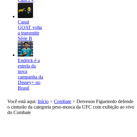
Canal
GOAT volta
a transmitir
Série B
Endrick é a
estrela da
nova
campanha da
Disney+ no
Brasil
Você está aqui:
Início
>
Combate
>
Deiveson Figueiredo defende
o cinturão da categoria peso-mosca da UFC com exibição ao vivo
do Combate