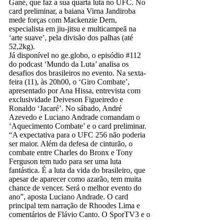
Gané, que faz a sua quarta luta no UFC. No
card preliminar, a baiana Virna Jandiroba
mede forças com Mackenzie Dern,
especialista em jiu-jitsu e multicampeã na
‘arte suave’, pela divisão dos palhas (até
52,2kg).
Já disponível no ge.globo, o episódio #112
do podcast ‘Mundo da Luta’ analisa os
desafios dos brasileiros no evento. Na sexta-
feira (11), às 20h00, o ‘Giro Combate’,
apresentado por Ana Hissa, entrevista com
exclusividade Deiveson Figueiredo e
Ronaldo ‘Jacaré’. No sábado, André
Azevedo e Luciano Andrade comandam o
‘Aquecimento Combate’ e o card preliminar.
“A expectativa para o UFC 256 não poderia
ser maior. Além da defesa de cinturão, o
combate entre Charles do Bronx e Tony
Ferguson tem tudo para ser uma luta
fantástica. É a luta da vida do brasileiro, que
apesar de aparecer como azarão, tem muita
chance de vencer. Será o melhor evento do
ano”, aposta Luciano Andrade. O card
principal tem narração de Rhoodes Lima e
comentários de Flávio Canto. O SporTV3 e o