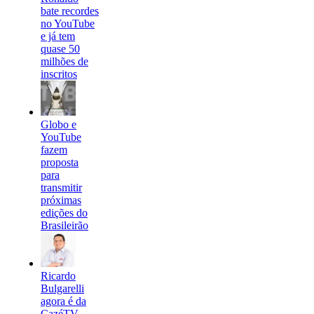
bate recordes
no YouTube
e já tem
quase 50
milhões de
inscritos
Globo e
YouTube
fazem
proposta
para
transmitir
próximas
edições do
Brasileirão
Ricardo
Bulgarelli
agora é da
CazéTV