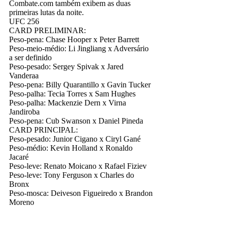
Combate.com também exibem as duas
primeiras lutas da noite.
UFC 256
CARD PRELIMINAR:
Peso-pena: Chase Hooper x Peter Barrett
Peso-meio-médio: Li Jingliang x Adversário
a ser definido
Peso-pesado: Sergey Spivak x Jared
Vanderaa
Peso-pena: Billy Quarantillo x Gavin Tucker
Peso-palha: Tecia Torres x Sam Hughes
Peso-palha: Mackenzie Dern x Virna
Jandiroba
Peso-pena: Cub Swanson x Daniel Pineda
CARD PRINCIPAL:
Peso-pesado: Junior Cigano x Ciryl Gané
Peso-médio: Kevin Holland x Ronaldo
Jacaré
Peso-leve: Renato Moicano x Rafael Fiziev
Peso-leve: Tony Ferguson x Charles do
Bronx
Peso-mosca: Deiveson Figueiredo x Brandon
Moreno