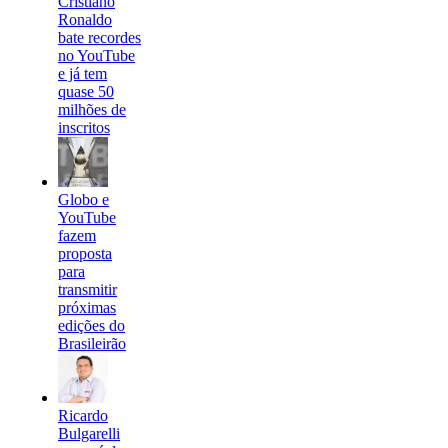
Cristiano
Ronaldo
bate recordes
no YouTube
e já tem
quase 50
milhões de
inscritos
Globo e
YouTube
fazem
proposta
para
transmitir
próximas
edições do
Brasileirão
Ricardo
Bulgarelli