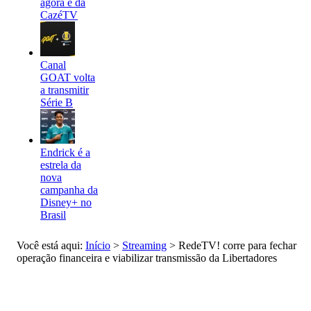
agora é da
CazéTV
Canal
GOAT volta
a transmitir
Série B
Endrick é a
estrela da
nova
campanha da
Disney+ no
Brasil
Você está aqui:
Início
>
Streaming
>
RedeTV! corre para fechar
operação financeira e viabilizar transmissão da Libertadores