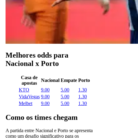
Melhores odds para
Nacional x Porto
Casa de
Nacional
Empate
Porto
apostas
KTO
9.00
5.00
1.30
VidaVegas
9.00
5.00
1.30
Melbet
9.00
5.00
1.30
Como os times chegam
A partida entre Nacional e Porto se apresenta
como um desafio significativo para os