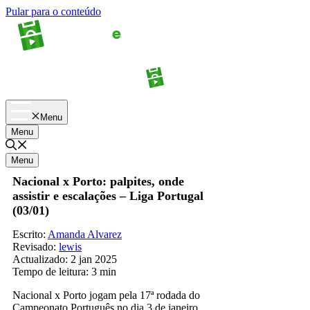
Pular para o conteúdo
Apostas
Palpites
Menu
Menu
Menu
Nacional x Porto: palpites, onde
assistir e escalações – Liga Portugal
(03/01)
Escrito:
Amanda Alvarez
Revisado:
lewis
Actualizado:
2 jan 2025
Tempo de leitura:
3 min
Nacional x Porto jogam pela 17ª rodada do
Campeonato Português no dia 3 de janeiro,