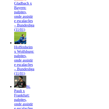
Gladbach x
Bayern:
palpites,
onde assistir
e escalações
– Bundesliga
(11/01)
Hoffenheim
x Wolfsburg:
palpites,
onde assistir
e escalações
– Bundesliga
(11/01)
St.
Pauli x
Frankfurt:
palpites,
onde assistir
e escalações