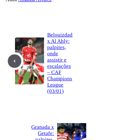
Belouizdad
x Al Ahly:
palpites,
onde
assistir e
escalações
– CAF
Champions
League
(03/01)
Granada x
Getafe:
palpites,