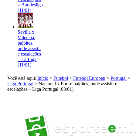
– Bundesliga
(11/01)
Sevilla x
Valencia:
palpites,
onde assistir
e escalações
– La Liga
(11/01)
Você está aqui:
Início
>
Futebol
>
Futebol Europeu
>
Portugal
>
Liga Portugal
>
Nacional x Porto: palpites, onde assistir e
escalações – Liga Portugal (03/01)