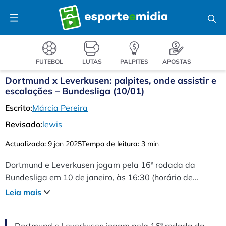
Pular
Menu
para
o
conteúdo
FUTEBOL
LUTAS
PALPITES
APOSTAS
Dortmund x Leverkusen: palpites, onde assistir e
escalações – Bundesliga (10/01)
Escrito:
Márcia Pereira
Revisado:
lewis
Actualizado:
9 jan 2025
Tempo de leitura:
3 min
Dortmund e Leverkusen jogam pela 16ª rodada da
Bundesliga em 10 de janeiro, às 16:30 (horário de
Brasília), no Signal Iduna Park.
Leia mais
Dortmund e Leverkusen jogam pela 16ª rodada da