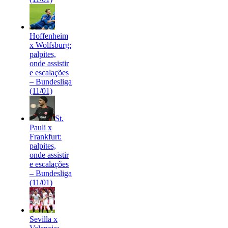
Hoffenheim
x Wolfsburg:
palpites,
onde assistir
e escalações
– Bundesliga
(11/01)
St.
Pauli x
Frankfurt:
palpites,
onde assistir
e escalações
– Bundesliga
(11/01)
Sevilla x