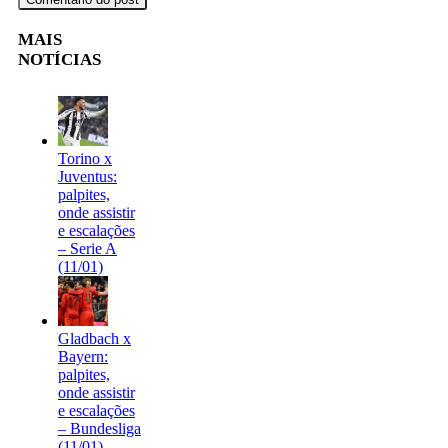
MAIS
NOTÍCIAS
Torino x
Juventus:
palpites,
onde assistir
e escalações
– Serie A
(11/01)
Gladbach x
Bayern:
palpites,
onde assistir
e escalações
– Bundesliga
(11/01)