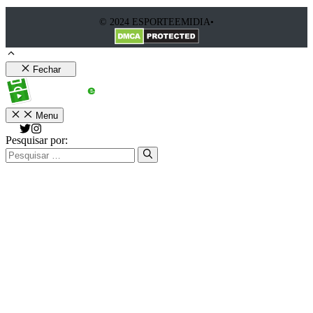
© 2024 ESPORTEEMIDIA•
Fechar
Menu
Pesquisar por: