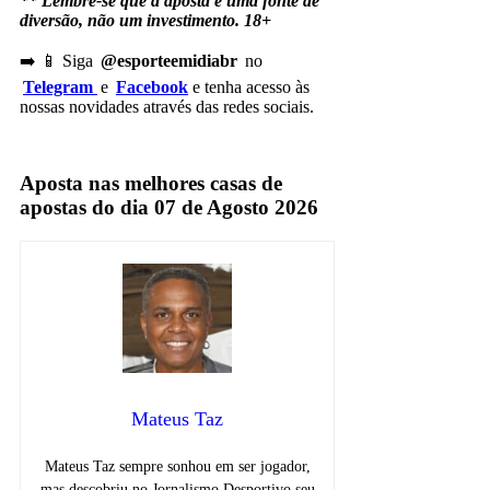
** Lembre-se que a aposta é uma fonte de
diversão, não um investimento. 18+
➡️ 📱 Siga
@esporteemidiabr
no
Telegram
e
Facebook
e tenha acesso às
nossas novidades através das redes sociais.
Manchester United
Aposta nas melhores casas de
apostas do dia 07 de Agosto 2026
Mateus Taz
Mateus Taz sempre sonhou em ser jogador,
mas descobriu no Jornalismo Desportivo seu