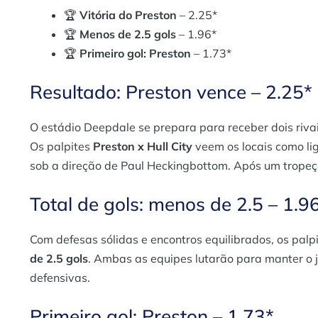
🏆
Vitória do Preston
– 2.25*
🏆
Menos de 2.5 gols
– 1.96*
🏆
Primeiro gol: Preston
– 1.73*
Resultado: Preston vence – 2.25*
O estádio Deepdale se prepara para receber dois riva
Os palpites
Preston x Hull City
veem os locais como lig
sob a direção de Paul Heckingbottom. Após um tropeço 
Total de gols: menos de 2.5 – 1.9
Com defesas sólidas e encontros equilibrados, os palp
de 2.5 gols
. Ambas as equipes lutarão para manter o 
defensivas.
Primeiro gol: Preston – 1.73*