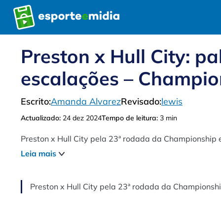
Pular
para
o
conteúdo
Preston x Hull City: pa
escalações – Champio
Escrito:
Amanda Alvarez
Revisado:
lewis
Actualizado:
24 dez 2024
Tempo de leitura:
3 min
Preston x Hull City pela 23ª rodada da Championship 
Leia mais
Preston x Hull City pela 23ª rodada da Championshi