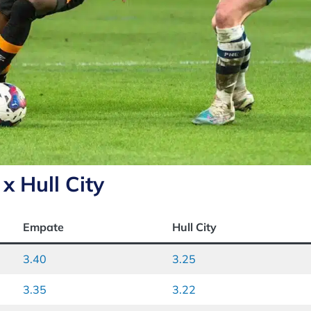
x Hull City
Empate
Hull City
3.40
3.25
3.35
3.22