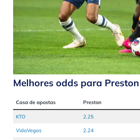
Melhores odds para Preston 
Casa de apostas
Preston
KTO
2.25
VidaVegas
2.24