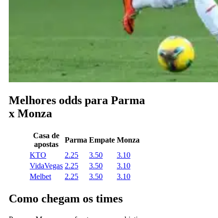
Melhores odds para Parma
x Monza
Casa de
Parma
Empate
Monza
apostas
KTO
2.25
3.50
3.10
VidaVegas
2.25
3.50
3.10
Melbet
2.25
3.50
3.10
Como chegam os times