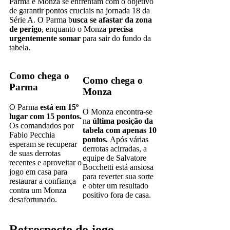
Parma e Monza se enfrentam com o objetivo
de garantir pontos cruciais na jornada 18 da
Série A. O Parma b
usca se afastar da zona
de perigo
, enquanto o Monza
precisa
urgentemente somar
para sair do fundo da
tabela.
Como chega o
Como chega o
Parma
Monza
O Parma
está em 15º
O Monza encontra-se
lugar com 15 pontos.
na
última posição da
Os comandados por
tabela com apenas 10
Fabio Pecchia
pontos.
Após várias
esperam se recuperar
derrotas acirradas, a
de suas derrotas
equipe de Salvatore
recentes e aproveitar o
Bocchetti está ansiosa
jogo em casa para
para reverter sua sorte
restaurar a confiança
e obter um resultado
contra um Monza
positivo fora de casa.
desafortunado.
Retrospecto do jogo