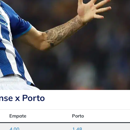
nse x Porto
Empate
Porto
4.00
1.48