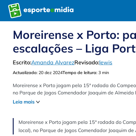
Pular
para
o
conteúdo
Moreirense x Porto: pal
escalações – Liga Port
Escrito:
Amanda Alvarez
Revisado:
lewis
Actualizado:
20 dez 2024
Tempo de leitura:
3 min
Moreirense x Porto jogam pela 15ª rodada do Campeon
no Parque de Jogos Comendador Joaquim de Almeida F
Leia mais
Moreirense x Porto jogam pela 15ª rodada do Camp
local), no Parque de Jogos Comendador Joaquim de 