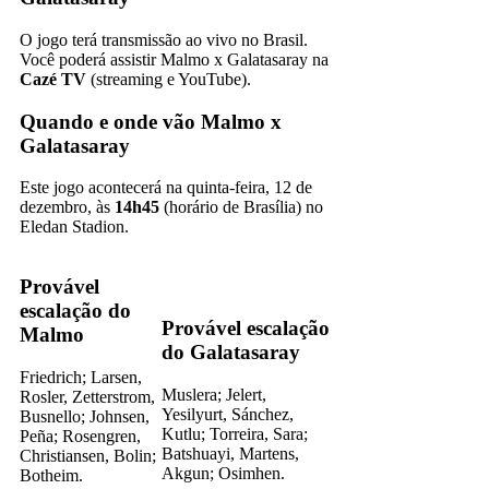
O jogo terá transmissão ao vivo no Brasil.
Você poderá assistir Malmo x Galatasaray na
Cazé TV
(streaming e YouTube).
Quando e onde vão Malmo x
Galatasaray
Este jogo acontecerá na quinta-feira, 12 de
dezembro, às
14h45
(horário de Brasília) no
Eledan Stadion.
Provável
escalação do
Provável escalação
Malmo
do Galatasaray
Friedrich; Larsen,
Muslera; Jelert,
Rosler, Zetterstrom,
Yesilyurt, Sánchez,
Busnello; Johnsen,
Kutlu; Torreira, Sara;
Peña; Rosengren,
Batshuayi, Martens,
Christiansen, Bolin;
Akgun; Osimhen.
Botheim.