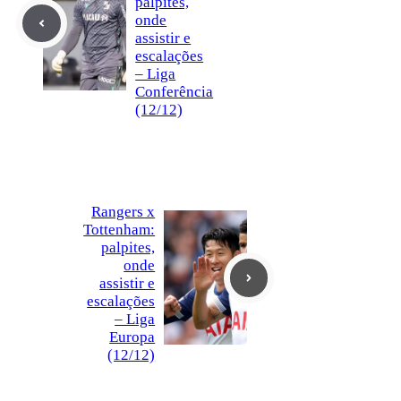
palpites,
onde
assistir e
escalações
– Liga
Conferência
(12/12)
Rangers x
Tottenham:
palpites,
onde
assistir e
escalações
– Liga
Europa
(12/12)