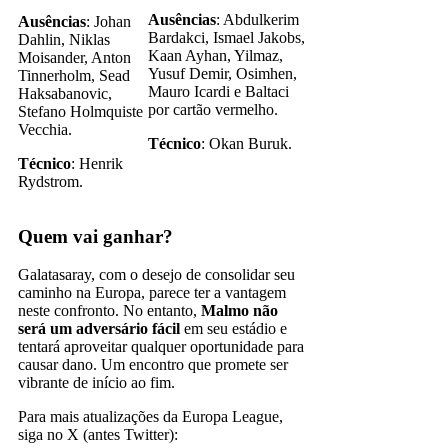
Ausências
: Abdulkerim
Ausências
: Johan
Bardakci, Ismael Jakobs,
Dahlin, Niklas
Kaan Ayhan, Yilmaz,
Moisander, Anton
Yusuf Demir, Osimhen,
Tinnerholm, Sead
Mauro Icardi e Baltaci
Haksabanovic,
por cartão vermelho.
Stefano Holmquiste
Vecchia.
Técnico
: Okan Buruk.
Técnico
: Henrik
Rydstrom.
Quem vai ganhar?
Galatasaray, com o desejo de consolidar seu
caminho na Europa, parece ter a vantagem
neste confronto. No entanto,
Malmo não
será um adversário fácil
em seu estádio e
tentará aproveitar qualquer oportunidade para
causar dano. Um encontro que promete ser
vibrante de início ao fim.
Para mais atualizações da Europa League,
siga no X (antes Twitter):