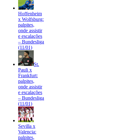
Hoffenheim
x Wolfsburg:
palpites,
onde assistir
e escalações
– Bundesliga
(11/01)
St.
Pauli x
Frankfurt:
palpites,
onde assistir
e escalações
– Bundesliga
(11/01)
Sevilla x
Valencia:
palpites,