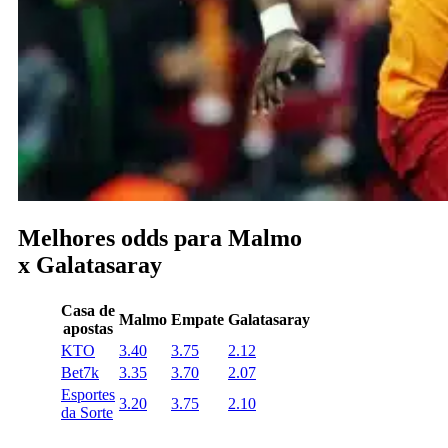
Melhores odds para Malmo
x Galatasaray
Casa de
Malmo
Empate
Galatasaray
apostas
KTO
3.40
3.75
2.12
Bet7k
3.35
3.70
2.07
Esportes
3.20
3.75
2.10
da Sorte