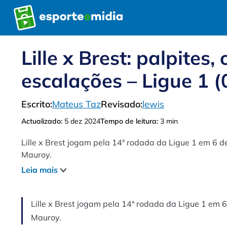
Pular
para
o
conteúdo
Lille x Brest: palpites,
escalações – Ligue 1 (
Escrito:
Mateus Taz
Revisado:
lewis
Actualizado:
5 dez 2024
Tempo de leitura:
3 min
Lille x Brest jogam pela 14ª rodada da Ligue 1 em 6 de
Mauroy.
Leia mais
Lille x Brest jogam pela 14ª rodada da Ligue 1 em 6
Mauroy.