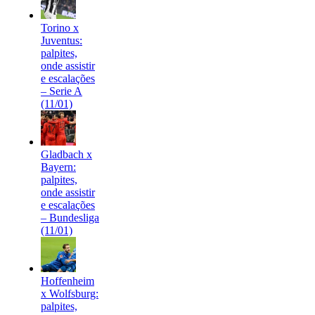
Torino x
Juventus:
palpites,
onde assistir
e escalações
– Serie A
(11/01)
Gladbach x
Bayern:
palpites,
onde assistir
e escalações
– Bundesliga
(11/01)
Hoffenheim
x Wolfsburg:
palpites,