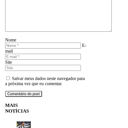
Nome
E-
mail
Site
Salvar meus dados neste navegador para
a próxima vez que eu comentar.
MAIS
NOTÍCIAS