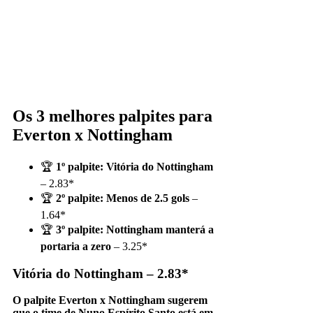
Os 3 melhores palpites para
Everton x Nottingham
🏆
1º palpite: Vitória do Nottingham
– 2.83*
🏆
2º palpite: Menos de 2.5 gols
–
1.64*
🏆
3º palpite: Nottingham manterá a
portaria a zero
– 3.25*
Vitória do Nottingham – 2.83*
O palpite Everton x Nottingham sugerem
que o time de Nuno Espírito Santo está em