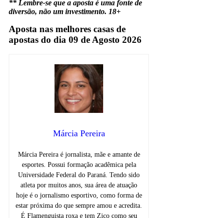
** Lembre-se que a aposta é uma fonte de
diversão, não um investimento. 18+
Aposta nas melhores casas de
apostas do dia 09 de Agosto 2026
Márcia Pereira
Márcia Pereira é jornalista, mãe e amante de
esportes. Possui formação acadêmica pela
Universidade Federal do Paraná. Tendo sido
atleta por muitos anos, sua área de atuação
hoje é o jornalismo esportivo, como forma de
estar próxima do que sempre amou e acredita.
É Flamenguista roxa e tem Zico como seu