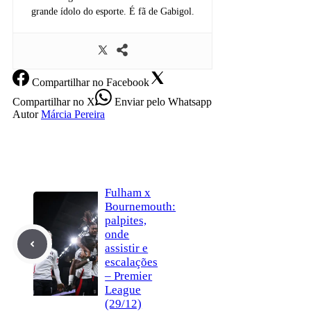
grande ídolo do esporte. É fã de Gabigol.
Compartilhar
no Facebook
Compartilhar
no X
Enviar
pelo Whatsapp
Autor
Márcia Pereira
Fulham x
Bournemouth:
palpites,
onde
assistir e
escalações
– Premier
League
(29/12)