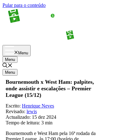
Pular para o conteúdo
Apostas
Palpites
Menu
Menu
Menu
Bournemouth x West Ham: palpites,
onde assistir e escalações – Premier
League (15/12)
Escrito:
Henrique Neves
Revisado:
lewis
Actualizado:
15 dez 2024
Tempo de leitura:
3 min
Bournemouth e West Ham pela 16ª rodada da
Premier League, às 17:00 (horário de