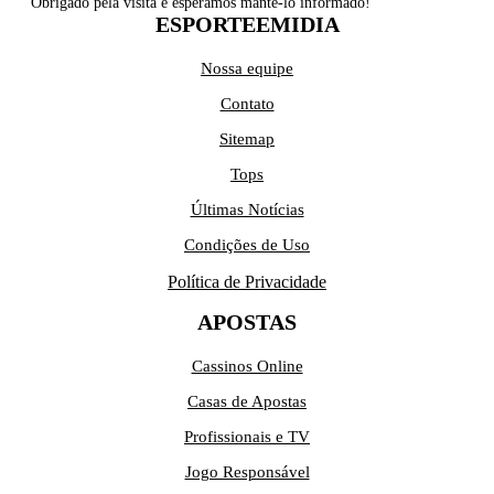
Obrigado pela visita e esperamos mantê-lo informado!
ESPORTEEMIDIA
Nossa equipe
Contato
Sitemap
Tops
Últimas Notícias
Condições de Uso
Política de Privacidade
APOSTAS
Cassinos Online
Casas de Apostas
Profissionais e TV
Jogo Responsável