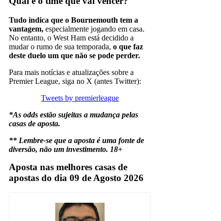
Qual é o time que vai vencer?
Tudo indica que o Bournemouth tem a
vantagem,
especialmente jogando em casa.
No entanto, o West Ham está decidido a
mudar o rumo de sua temporada,
o que faz
deste duelo um que não se pode perder.
Para mais notícias e atualizações sobre a
Premier League, siga no X (antes Twitter):
Tweets by premierleague
*As odds estão sujeitas a mudança pelas
casas de aposta.
** Lembre-se que a aposta é uma fonte de
diversão, não um investimento. 18+
Aposta nas melhores casas de
apostas do dia 09 de Agosto 2026