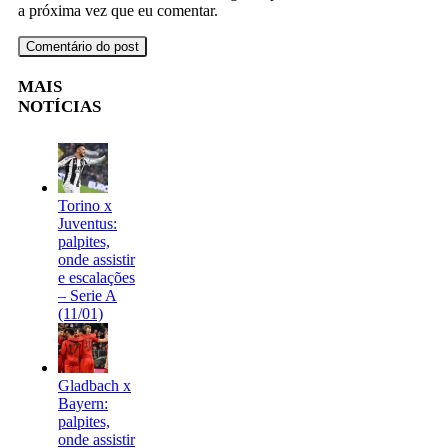
a próxima vez que eu comentar.
MAIS
NOTÍCIAS
Torino x
Juventus:
palpites,
onde assistir
e escalações
– Serie A
(11/01)
Gladbach x
Bayern:
palpites,
onde assistir