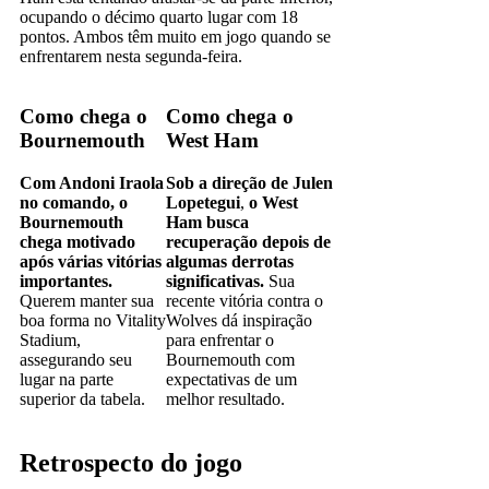
ocupando o décimo quarto lugar com 18
pontos. Ambos têm muito em jogo quando se
enfrentarem nesta segunda-feira.
Como chega o
Como chega o
Bournemouth
West Ham
Com Andoni Iraola
Sob a direção de Julen
no comando, o
Lopetegui
,
o West
Bournemouth
Ham busca
chega motivado
recuperação depois de
após várias vitórias
algumas derrotas
importantes.
significativas.
Sua
Querem manter sua
recente vitória contra o
boa forma no Vitality
Wolves dá inspiração
Stadium,
para enfrentar o
assegurando seu
Bournemouth com
lugar na parte
expectativas de um
superior da tabela.
melhor resultado.
Retrospecto do jogo