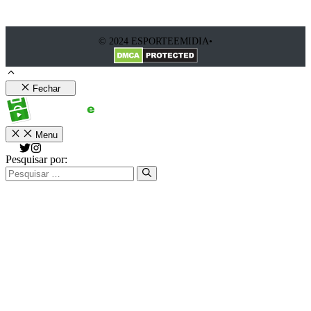
© 2024 ESPORTEEMIDIA•
Fechar
Menu
Pesquisar por: