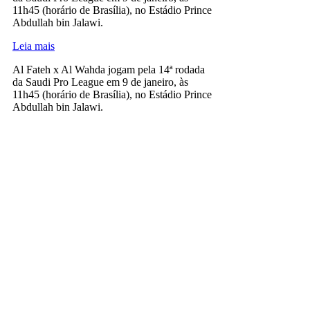
11h45 (horário de Brasília), no Estádio Prince
Abdullah bin Jalawi.
Leia mais
Al Fateh x Al Wahda jogam pela 14ª rodada
da Saudi Pro League em 9 de janeiro, às
11h45 (horário de Brasília), no Estádio Prince
Abdullah bin Jalawi.