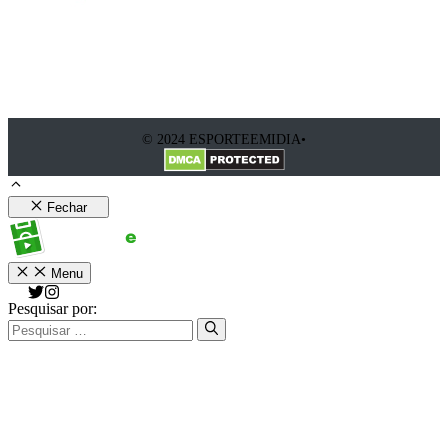
© 2024 ESPORTEEMIDIA•
Fechar
Menu
Pesquisar por: