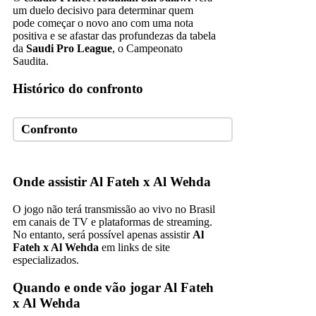
um duelo decisivo para determinar quem
pode começar o novo ano com uma nota
positiva e se afastar das profundezas da tabela
da
Saudi Pro League
, o Campeonato
Saudita.
Histórico do confronto
Confronto
Onde assistir Al Fateh x Al Wehda
O jogo não terá transmissão ao vivo no Brasil
em canais de TV e plataformas de streaming.
No entanto, será possível apenas assistir
Al
Fateh x Al Wehda
em links de site
especializados.
Quando e onde vão jogar Al Fateh
x Al Wehda