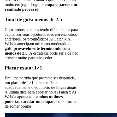
muito em jogo. Logo,
o empate parece um
resultado provável
.
Total de gols: menos de 2.5
Com ambos os times tendo dificuldades para
capitalizar suas oportunidades em encontros
anteriores, os prognósticos Al Fateh x Al
Wehda antecipam um ritmo moderado de
gols,
provavelmente terminando com
menos de 2.5
. A estratégia pode ser a de não
arriscar muito para não ceder.
Placar exato: 1×1
Em uma partida que promete ser disputada,
um placar de 1×1 parece refletir
adequadamente o equilíbrio de forças atuais.
A última dica para apostar no Al Fateh x Al
Wehda aponta que
ambos os times
poderiam aceitar um empate
como forma
de somar pontos.