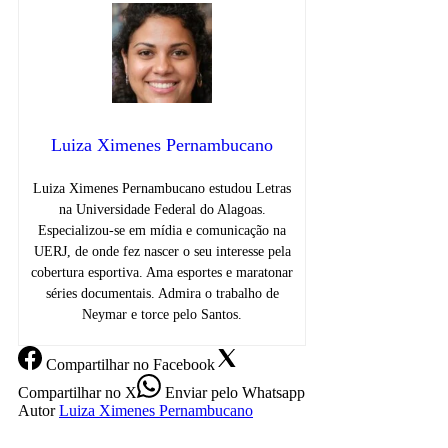
Luiza Ximenes Pernambucano
Luiza Ximenes Pernambucano estudou Letras
na Universidade Federal do Alagoas.
Especializou-se em mídia e comunicação na
UERJ, de onde fez nascer o seu interesse pela
cobertura esportiva. Ama esportes e maratonar
séries documentais. Admira o trabalho de
Neymar e torce pelo Santos.
Compartilhar
no Facebook
Compartilhar
no X
Enviar
pelo Whatsapp
Autor
Luiza Ximenes Pernambucano