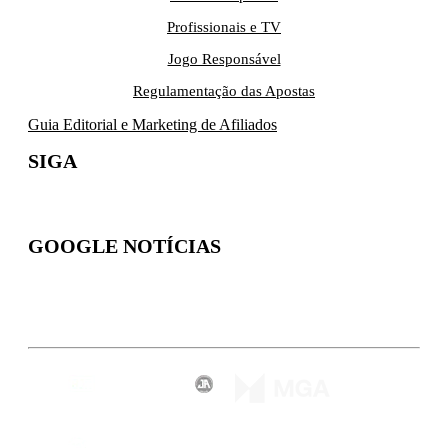
Profissionais e TV
Jogo Responsável
Regulamentação das Apostas
Guia Editorial e Marketing de Afiliados
SIGA
GOOGLE NOTÍCIAS
Inscreva-se