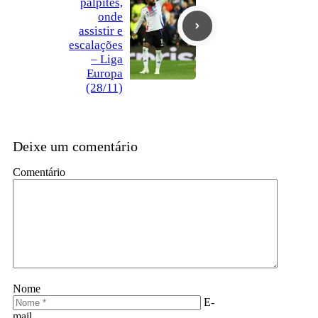
palpites,
onde
assistir e
escalações
– Liga
Europa
(28/11)
Deixe um comentário
Comentário
Nome
E-
mail