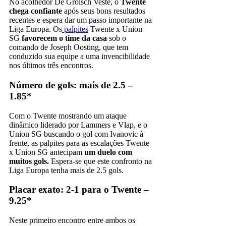
No acolhedor De Grolsch Veste, o
Twente
chega confiante
após seus bons resultados
recentes e espera dar um passo importante na
Liga Europa. Os
palpites
Twente x Union
SG
favorecem o time da casa
sob o
comando de Joseph Oosting, que tem
conduzido sua equipe a uma invencibilidade
nos últimos três encontros.
Número de gols: mais de 2.5 –
1.85*
Com o Twente mostrando um ataque
dinâmico liderado por Lammers e Vlap, e o
Union SG buscando o gol com Ivanovic à
frente, as palpites para as escalações Twente
x Union SG antecipam
um duelo com
muitos gols.
Espera-se que este confronto na
Liga Europa tenha mais de 2.5 gols.
Placar exato: 2-1 para o Twente –
9.25*
Neste primeiro encontro entre ambos os