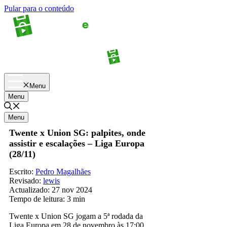
Pular para o conteúdo
Apostas
Palpites
Menu
Menu
Menu
Twente x Union SG: palpites, onde
assistir e escalações – Liga Europa
(28/11)
Escrito:
Pedro Magalhães
Revisado:
lewis
Actualizado:
27 nov 2024
Tempo de leitura:
3 min
Twente x Union SG jogam a 5ª rodada da
Liga Europa em 28 de novembro às 17:00