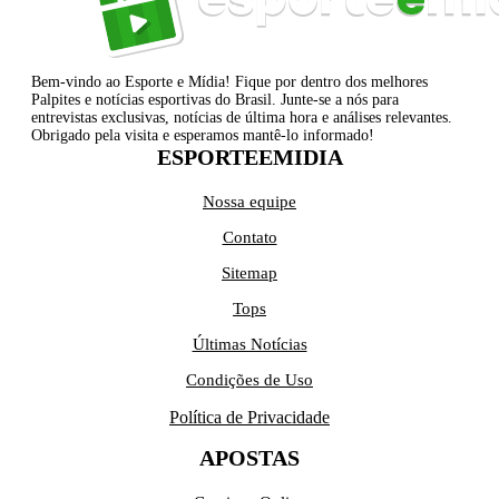
Bem-vindo ao Esporte e Mídia! Fique por dentro dos melhores
Palpites e notícias esportivas do Brasil. Junte-se a nós para
entrevistas exclusivas, notícias de última hora e análises relevantes.
Obrigado pela visita e esperamos mantê-lo informado!
ESPORTEEMIDIA
Nossa equipe
Contato
Sitemap
Tops
Últimas Notícias
Condições de Uso
Política de Privacidade
APOSTAS