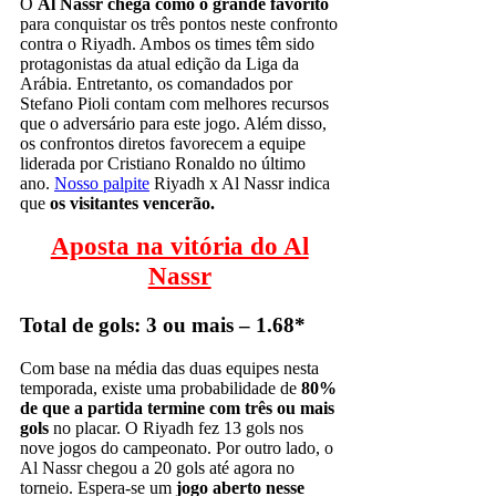
O
Al Nassr chega como o grande favorito
para conquistar os três pontos neste confronto
contra o Riyadh. Ambos os times têm sido
protagonistas da atual edição da Liga da
Arábia. Entretanto, os comandados por
Stefano Pioli contam com melhores recursos
que o adversário para este jogo. Além disso,
os confrontos diretos favorecem a equipe
liderada por Cristiano Ronaldo no último
ano.
Nosso palpite
Riyadh x Al Nassr indica
que
os visitantes vencerão.
Aposta na vitória do Al
Nassr
Total de gols: 3 ou mais – 1.68*
Com base na média das duas equipes nesta
temporada, existe uma probabilidade de
80%
de que a partida termine com três ou mais
gols
no placar. O Riyadh fez 13 gols nos
nove jogos do campeonato. Por outro lado, o
Al Nassr chegou a 20 gols até agora no
torneio. Espera-se um
jogo aberto nesse