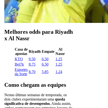
Melhores odds para Riyadh
x Al Nassr
Casa de
Al
Riyadh
Empate
apostas
Nassr
KTO
9.50
6.50
1.25
Bet7k
8.75
6.50
1.25
Esportes
8.70
5.85
1.24
da Sorte
Como chegam as equipes
Nestas últimas semanas de temporada, os
dois clubes experimentaram uma
queda
significativa de desempenho.
Ainda assim,
ambos permanecem nos primeiros lugares da