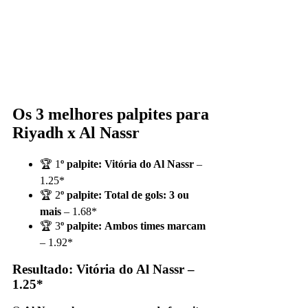
Os 3 melhores palpites para
Riyadh x Al Nassr
🏆 1
º palpite:
Vitória do Al Nassr
–
1.25*
🏆 2
º palpite:
Total de gols: 3 ou
mais
– 1.68*
🏆 3
º palpite:
Ambos times marcam
– 1.92*
Resultado: Vitória do Al Nassr –
1.25*