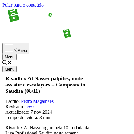
Pular para o conteúdo
Apostas
Palpites
Menu
Menu
Menu
Riyadh x Al Nassr: palpites, onde
assistir e escalações – Campeonato
Saudita (08/11)
Escrito:
Pedro Magalhães
Revisado:
lewis
Actualizado:
7 nov 2024
Tempo de leitura:
3 min
Riyadh x Al Nassr jogam pela 10ª rodada da
Liga Profissional Saudita nesta semana