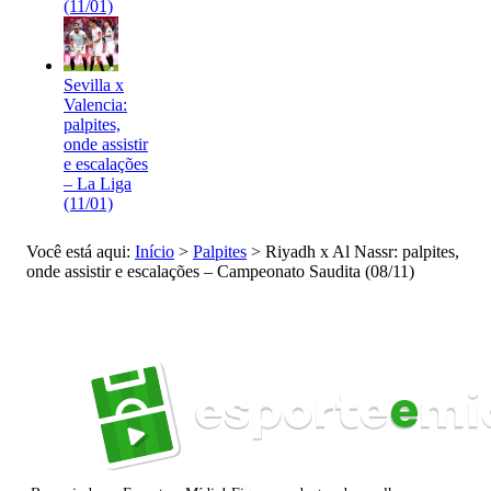
(11/01)
Sevilla x
Valencia:
palpites,
onde assistir
e escalações
– La Liga
(11/01)
Você está aqui:
Início
>
Palpites
>
Riyadh x Al Nassr: palpites,
onde assistir e escalações – Campeonato Saudita (08/11)