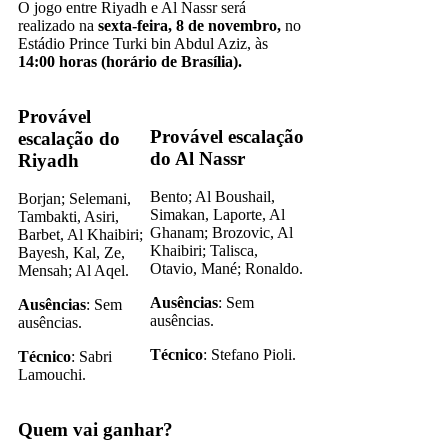
O jogo entre Riyadh e Al Nassr será
realizado na
sexta-feira, 8 de novembro,
no
Estádio Prince Turki bin Abdul Aziz, às
14:00 horas (horário de Brasília).
Provável
Provável escalação
escalação do
do Al Nassr
Riyadh
Bento; Al Boushail,
Borjan; Selemani,
Simakan, Laporte, Al
Tambakti, Asiri,
Ghanam; Brozovic, Al
Barbet, Al Khaibiri;
Khaibiri; Talisca,
Bayesh, Kal, Ze,
Otavio, Mané; Ronaldo.
Mensah; Al Aqel.
Ausências
: Sem
Ausências
: Sem
ausências.
ausências.
Técnico
: Stefano Pioli.
Técnico
: Sabri
Lamouchi.
Quem vai ganhar?