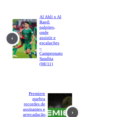
Al Ahli x Al
Raed:
palpites,
onde
assistir e
escalações
–
Campeonato
Saudita
(08/11)
Premiere
quebra
recordes de
assinantes e
arrecadação,