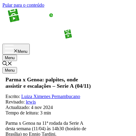
Pular para o conteúdo
Apostas
Palpites
Menu
Menu
Menu
Parma x Genoa: palpites, onde
assistir e escalações – Serie A (04/11)
Escrito:
Luiza Ximenes Pernambucano
Revisado:
lewis
Actualizado:
4 nov 2024
Tempo de leitura:
3 min
Parma x Genoa na 11ª rodada da Serie A
desta semana (11/04) às 14h30 (horário de
Brasília) no Ennio Tardini.