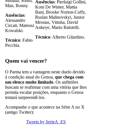
Mihaila; Sohm,
Ausências
: Pierluigi Gollini,
Man, Bonny.
Koni De Winter, Mattia
Bani, Brooke Norton-Cuffy,
Ausências
:
Ruslan Malinovskyi, Junior
Alessandro
Messias, Vitinha, David
Circati, Mateusz
Ankeye, Mario Balotelli.
Kowalski.
Técnico
: Alberto Gilardino.
Técnico
: Fabio
Pecchia.
Quem vai vencer?
O Parma tem a vantagem neste duelo devido
à condição atual do Genoa,
que chega com
um elenco muito limitado
. Os anfitriões
buscam se reafirmar com uma vitória que lhes
permita escalar posições, enquanto o Genoa
tentará surpreendê-los.
Acompanhe o que acontece na Série A no X
(antigo Twitter):
Tweets by SerieA_ES