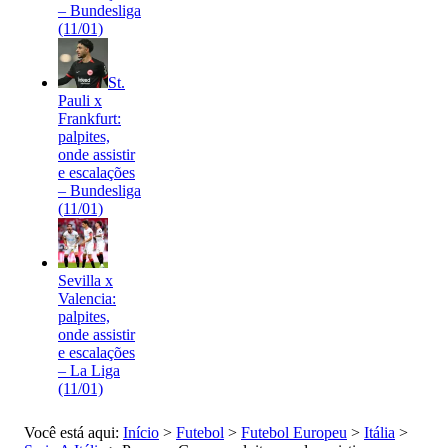
– Bundesliga
(11/01)
St.
Pauli x
Frankfurt:
palpites,
onde assistir
e escalações
– Bundesliga
(11/01)
Sevilla x
Valencia:
palpites,
onde assistir
e escalações
– La Liga
(11/01)
Você está aqui:
Início
>
Futebol
>
Futebol Europeu
>
Itália
>