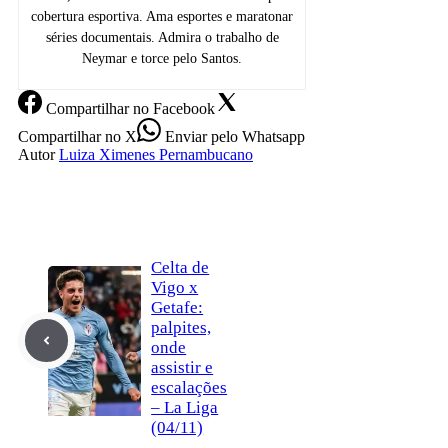
cobertura esportiva. Ama esportes e maratonar
séries documentais. Admira o trabalho de
Neymar e torce pelo Santos.
Compartilhar
no Facebook
Compartilhar
no X
Enviar
pelo Whatsapp
Autor
Luiza Ximenes Pernambucano
Celta de
Vigo x
Getafe:
palpites,
onde
assistir e
escalações
– La Liga
(04/11)