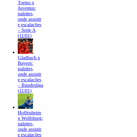
Torino x
Juventus:
palpites,
onde assistir
e escalações
– Serie A
(11/01)
Gladbach x
Bayern:
palpites,
onde assistir
e escalações
– Bundesliga
(11/01)
Hoffenheim
x Wolfsburg:
palpites,
onde assistir
e escalações