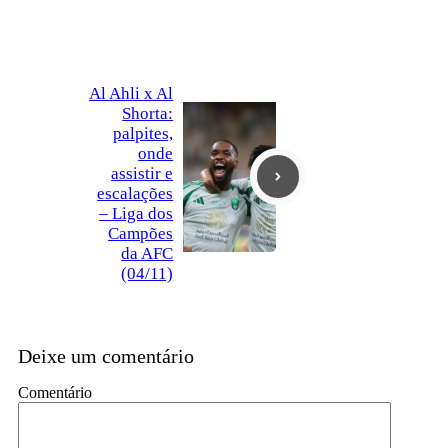
Al Ahli x Al
Shorta:
palpites,
onde
assistir e
escalações
– Liga dos
Campões
da AFC
(04/11)
Deixe um comentário
Comentário