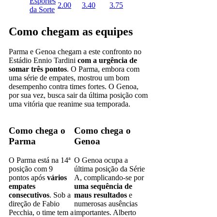
Esportes
2.00
3.40
3.75
da Sorte
Como chegam as equipes
Parma e Genoa chegam a este confronto no
Estádio Ennio Tardini
com a urgência de
somar três pontos
. O Parma, embora com
uma série de empates, mostrou um bom
desempenho contra times fortes. O Genoa,
por sua vez, busca sair da última posição com
uma vitória que reanime sua temporada.
Como chega o
Como chega o
Parma
Genoa
O Parma está na 14ª
O Genoa ocupa a
posição com 9
última posição da Série
pontos após
vários
A, complicando-se por
empates
uma sequência de
consecutivos
. Sob a
maus resultados
e
direção de Fabio
numerosas ausências
Pecchia, o time tem a
importantes. Alberto