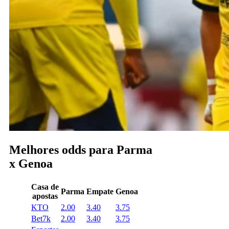
Melhores odds para Parma
x Genoa
Casa de
Parma
Empate
Genoa
apostas
KTO
2.00
3.40
3.75
Bet7k
2.00
3.40
3.75