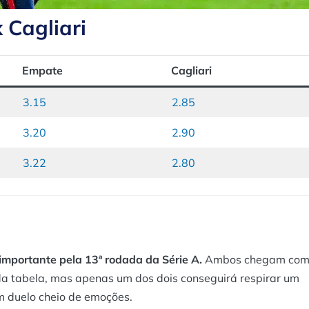
 Cagliari
Empate
Cagliari
3.15
2.85
3.20
2.90
3.22
2.80
mportante pela 13ª rodada da Série A.
Ambos chegam co
r da tabela, mas apenas um dos dois conseguirá respirar um
um duelo cheio de emoções.