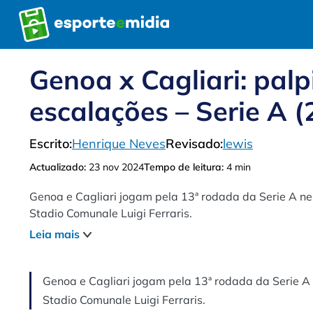
Pular
para
o
conteúdo
Genoa x Cagliari: palpi
escalações – Serie A (
Escrito:
Henrique Neves
Revisado:
lewis
Actualizado:
23 nov 2024
Tempo de leitura:
4 min
Genoa e Cagliari jogam pela 13ª rodada da Serie A nes
Stadio Comunale Luigi Ferraris.
Leia mais
Genoa e Cagliari jogam pela 13ª rodada da Serie A n
Stadio Comunale Luigi Ferraris.