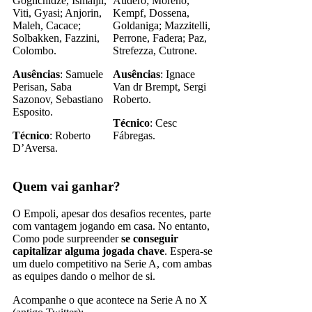
Goglichidze, Ismaijli,
Audero; Moreno,
Viti, Gyasi; Anjorin,
Kempf, Dossena,
Maleh, Cacace;
Goldaniga; Mazzitelli,
Solbakken, Fazzini,
Perrone, Fadera; Paz,
Colombo.
Strefezza, Cutrone.
Ausências
: Samuele
Ausências
: Ignace
Perisan, Saba
Van dr Brempt, Sergi
Sazonov, Sebastiano
Roberto.
Esposito.
Técnico
: Cesc
Técnico
: Roberto
Fábregas.
D’Aversa.
Quem vai ganhar?
O Empoli, apesar dos desafios recentes, parte
com vantagem jogando em casa. No entanto,
Como pode surpreender
se conseguir
capitalizar alguma jogada chave
. Espera-se
um duelo competitivo na Serie A, com ambas
as equipes dando o melhor de si.
Acompanhe o que acontece na Serie A no X