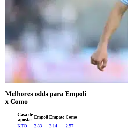
Melhores odds para Empoli
x Como
Casa de
Empoli
Empate
Como
apostas
KTO
2.83
3.14
2.57