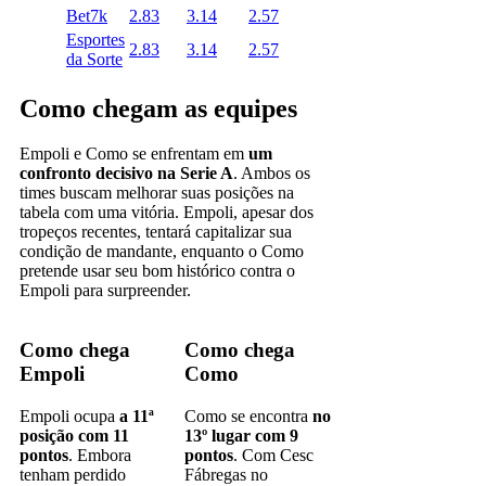
Bet7k
2.83
3.14
2.57
Esportes
2.83
3.14
2.57
da Sorte
Como chegam as equipes
Empoli e Como se enfrentam em
um
confronto decisivo na Serie A
. Ambos os
times buscam melhorar suas posições na
tabela com uma vitória. Empoli, apesar dos
tropeços recentes, tentará capitalizar sua
condição de mandante, enquanto o Como
pretende usar seu bom histórico contra o
Empoli para surpreender.
Como chega
Como chega
Empoli
Como
Empoli ocupa
a 11ª
Como se encontra
no
posição com 11
13º lugar com 9
pontos
. Embora
pontos
. Com Cesc
tenham perdido
Fábregas no