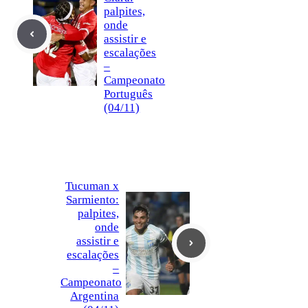
palpites,
onde
assistir e
escalações
–
Campeonato
Português
(04/11)
Tucuman x
Sarmiento:
palpites,
onde
assistir e
escalações
–
Campeonato
Argentina