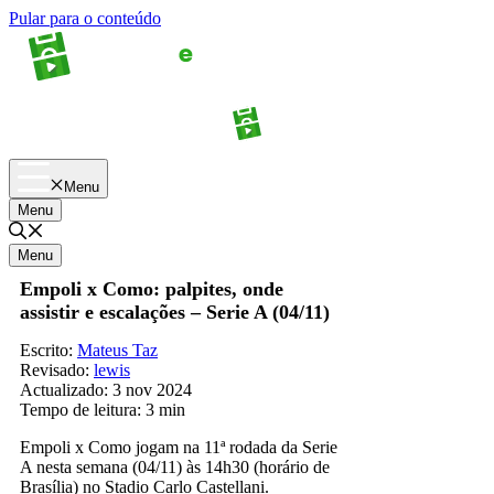
Pular para o conteúdo
Apostas
Palpites
Menu
Menu
Menu
Empoli x Como: palpites, onde
assistir e escalações – Serie A (04/11)
Escrito:
Mateus Taz
Revisado:
lewis
Actualizado:
3 nov 2024
Tempo de leitura:
3 min
Empoli x Como jogam na 11ª rodada da Serie
A nesta semana (04/11) às 14h30 (horário de
Brasília) no Stadio Carlo Castellani.