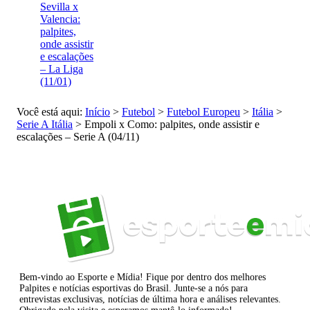
Sevilla x
Valencia:
palpites,
onde assistir
e escalações
– La Liga
(11/01)
Você está aqui:
Início
>
Futebol
>
Futebol Europeu
>
Itália
>
Serie A Itália
>
Empoli x Como: palpites, onde assistir e
escalações – Serie A (04/11)
Bem-vindo ao Esporte e Mídia! Fique por dentro dos melhores
Palpites e notícias esportivas do Brasil. Junte-se a nós para
entrevistas exclusivas, notícias de última hora e análises relevantes.