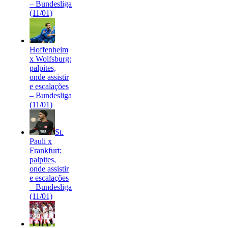
– Bundesliga
(11/01)
Hoffenheim
x Wolfsburg:
palpites,
onde assistir
e escalações
– Bundesliga
(11/01)
St.
Pauli x
Frankfurt:
palpites,
onde assistir
e escalações
– Bundesliga
(11/01)