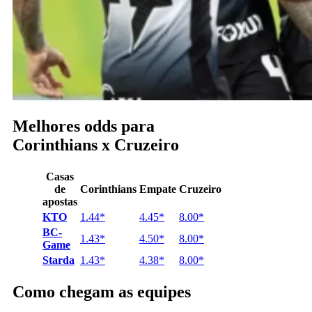
Melhores odds para
Corinthians x Cruzeiro
Casas
de
Corinthians
Empate
Cruzeiro
apostas
KTO
1.44*
4.45*
8.00*
BC-
1.43*
4.50*
8.00*
Game
Sta
r
da
1.43*
4.38*
8.00*
Como chegam as equipes