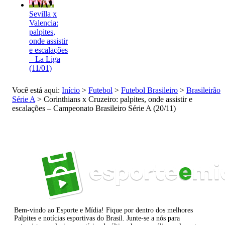
Sevilla x
Valencia:
palpites,
onde assistir
e escalações
– La Liga
(11/01)
Você está aqui:
Início
>
Futebol
>
Futebol Brasileiro
>
Brasileirão
Série A
>
Corinthians x Cruzeiro: palpites, onde assistir e
escalações – Campeonato Brasileiro Série A (20/11)
Bem-vindo ao Esporte e Mídia! Fique por dentro dos melhores
Palpites e notícias esportivas do Brasil. Junte-se a nós para