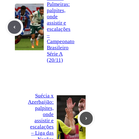
Palmeiras:
palpites,
onde
assistir e
escalações
–
Campeonato
Brasileiro
Série A
(20/11)
Suécia x
Azerbaijão:
palpites,
onde
assistir e
escalações
– Liga das