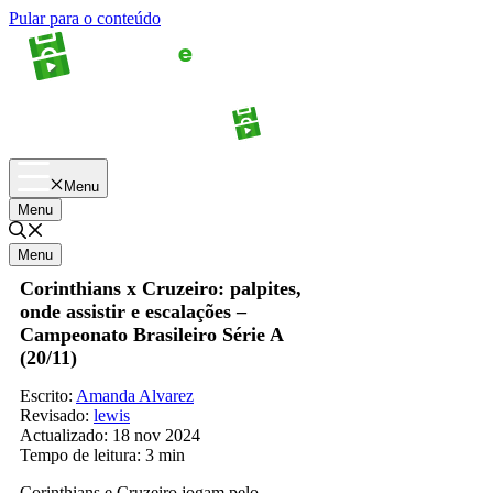
Pular para o conteúdo
Apostas
Palpites
Menu
Menu
Menu
Corinthians x Cruzeiro: palpites,
onde assistir e escalações –
Campeonato Brasileiro Série A
(20/11)
Escrito:
Amanda Alvarez
Revisado:
lewis
Actualizado:
18 nov 2024
Tempo de leitura:
3 min
Corinthians e Cruzeiro jogam pelo