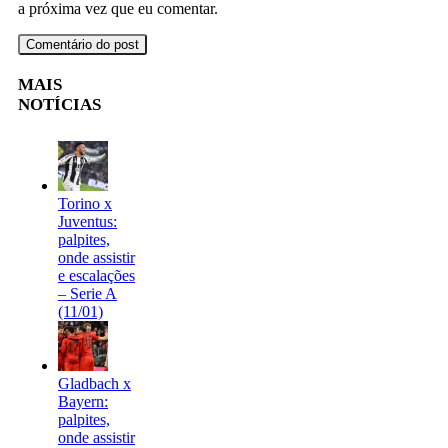
a próxima vez que eu comentar.
MAIS
NOTÍCIAS
Torino x
Juventus:
palpites,
onde assistir
e escalações
– Serie A
(11/01)
Gladbach x
Bayern:
palpites,
onde assistir