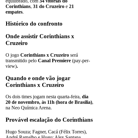
equilibrado, com
34 vitórias do
Corinthians
,
31 do Cruzeiro
e
21
empates
.
Histórico do confronto
Onde assistir Corinthians x
Cruzeiro
O jogo
Corinthians x Cruzeiro
será
transmitido pelo
Canal Premiere
(pay-per-
view)
.
Quando e onde vão jogar
Corinthians x Cruzeiro
Os dois times jogam nesta quarta-feira,
dia
20 de novembro, às 11h (hora de Brasília)
,
na Neo Química Arena.
Provável escalação do Corinthians
Hugo Souza; Fagner, Cacá (Félix Torres),
André Ramalho e Hugo; Alex Santana,