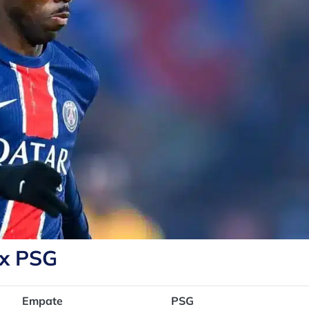
 x PSG
Empate
PSG