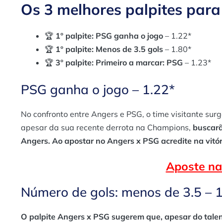
Os 3 melhores palpites par
🏆
1º palpite:
PSG ganha o jogo
– 1.22*
🏆
1º palpite:
Menos de 3.5 gols
– 1.80*
🏆
3º palpite:
Primeiro a marcar: PSG
– 1.23*
PSG ganha o jogo – 1.22*
No confronto entre Angers e PSG, o time visitante surg
apesar da sua recente derrota na Champions,
buscarã
Angers. Ao apostar no Angers x PSG acredite na vitóri
Aposte na
Número de gols: menos de 3.5 – 
O palpite Angers x PSG sugerem que, apesar do tale