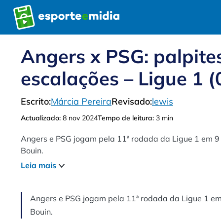
Pular
para
o
conteúdo
Angers x PSG: palpites
escalações – Ligue 1 (
Escrito:
Márcia Pereira
Revisado:
lewis
Actualizado:
8 nov 2024
Tempo de leitura:
3 min
Angers e PSG jogam pela 11ª rodada da Ligue 1 em 9 d
Bouin.
Leia mais
Angers e PSG jogam pela 11ª rodada da Ligue 1 em 9
Bouin.