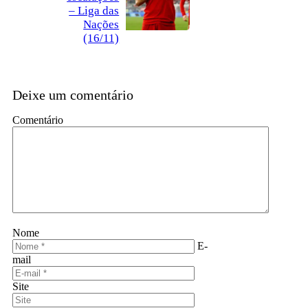
– Liga das
Nações
(16/11)
Deixe um comentário
Comentário
Nome
E-
mail
Site