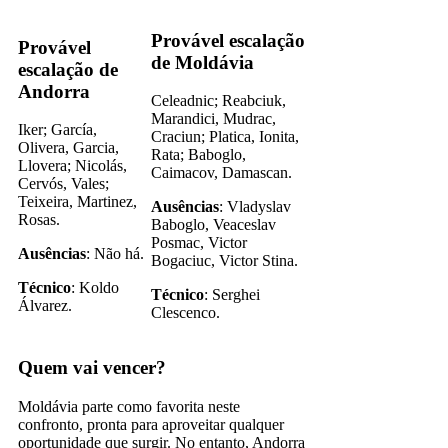
Provável escalação
Provável
de Moldávia
escalação de
Andorra
Celeadnic; Reabciuk,
Marandici, Mudrac,
Iker; García,
Craciun; Platica, Ionita,
Olivera, Garcia,
Rata; Baboglo,
Llovera; Nicolás,
Caimacov, Damascan.
Cervós, Vales;
Teixeira, Martinez,
Ausências
: Vladyslav
Rosas.
Baboglo, Veaceslav
Posmac, Victor
Ausências
: Não há.
Bogaciuc, Victor Stina.
Técnico
: Koldo
Técnico
: Serghei
Álvarez.
Clescenco.
Quem vai vencer?
Moldávia parte como favorita neste
confronto, pronta para aproveitar qualquer
oportunidade que surgir. No entanto, Andorra