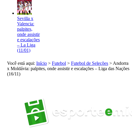
Sevilla x
Valencia:
palpites,
onde assistir
e escalações
– La Liga
(11/01)
Você está aqui:
Início
>
Futebol
>
Futebol de Seleções
>
Andorra
x Moldávia: palpites, onde assistir e escalações – Liga das Nações
(16/11)