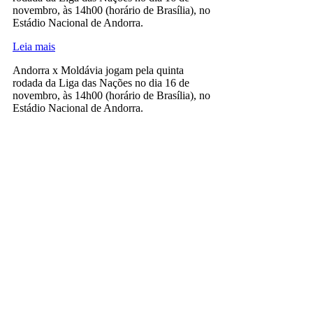
novembro, às 14h00 (horário de Brasília), no
Estádio Nacional de Andorra.
Leia mais
Andorra x Moldávia jogam pela quinta
rodada da Liga das Nações no dia 16 de
novembro, às 14h00 (horário de Brasília), no
Estádio Nacional de Andorra.