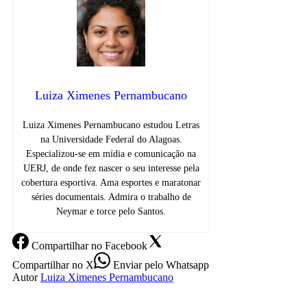
Luiza Ximenes Pernambucano
Luiza Ximenes Pernambucano estudou Letras
na Universidade Federal do Alagoas.
Especializou-se em mídia e comunicação na
UERJ, de onde fez nascer o seu interesse pela
cobertura esportiva. Ama esportes e maratonar
séries documentais. Admira o trabalho de
Neymar e torce pelo Santos.
Compartilhar
no Facebook
Compartilhar
no X
Enviar
pelo Whatsapp
Autor
Luiza Ximenes Pernambucano