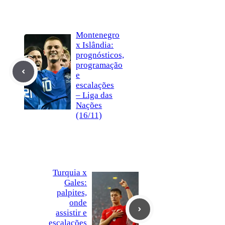
Montenegro
x Islândia:
prognósticos,
programação
e
escalações
– Liga das
Nações
(16/11)
Turquia x
Gales:
palpites,
onde
assistir e
escalações