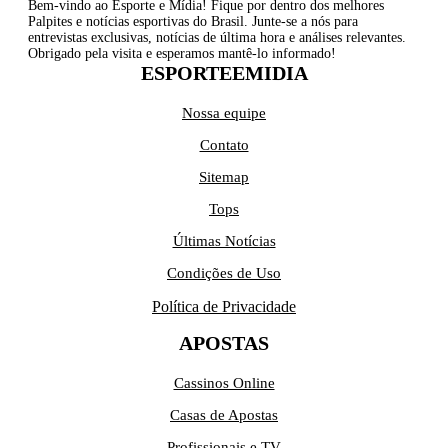
Bem-vindo ao Esporte e Mídia! Fique por dentro dos melhores
Palpites e notícias esportivas do Brasil. Junte-se a nós para
entrevistas exclusivas, notícias de última hora e análises relevantes.
Obrigado pela visita e esperamos mantê-lo informado!
ESPORTEEMIDIA
Nossa equipe
Contato
Sitemap
Tops
Últimas Notícias
Condições de Uso
Política de Privacidade
APOSTAS
Cassinos Online
Casas de Apostas
Profissionais e TV