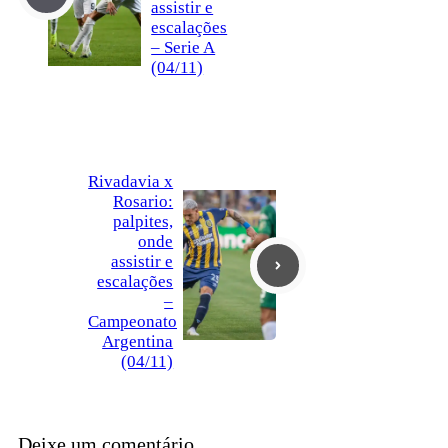
assistir e
escalações
– Serie A
(04/11)
Rivadavia x
Rosario:
palpites,
onde
assistir e
escalações
–
Campeonato
Argentina
(04/11)
Deixe um comentário