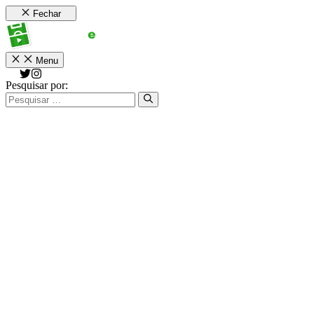
Fechar
Menu
Pesquisar por: