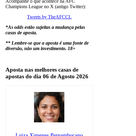
Acompanhe o que acontece na AFC
Champions League no X (antigo Twitter):
Tweets by TheAFCCL
*As odds estão sujeitas a mudança pelas
casas de aposta.
** Lembre-se que a aposta é uma fonte de
diversão, não um investimento. 18+
Al Hilal
Aposta nas melhores casas de
apostas do dia 06 de Agosto 2026
Luiza Ximenes Pernambucano