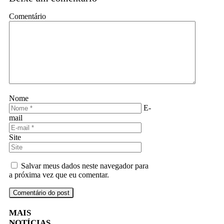
Comentário
Nome
E-
mail
Site
Salvar meus dados neste navegador para
a próxima vez que eu comentar.
MAIS
NOTÍCIAS