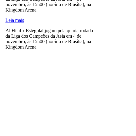
novembro, às 15h00 (horário de Brasília), na
Kingdom Arena.
Leia mais
Al Hilal x Esteghlal jogam pela quarta rodada
da Liga dos Campeões da Ásia em 4 de
novembro, às 15h00 (horário de Brasília), na
Kingdom Arena.