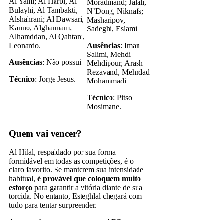
Al Yami; Al Harbi, Al
Moradmand; Jalali,
Bulayhi, Al Tambakti,
N’Dong, Niknafs;
Alshahrani; Al Dawsari,
Masharipov,
Kanno, Alghannam;
Sadeghi, Eslami.
Alhamddan, Al Qahtani,
Leonardo.
Ausências
: Iman
Salimi, Mehdi
Ausências
: Não possui.
Mehdipour, Arash
Rezavand, Mehrdad
Técnico
: Jorge Jesus.
Mohammadi.
Técnico
: Pitso
Mosimane.
Quem vai vencer?
Al Hilal, respaldado por sua forma
formidável em todas as competições, é o
claro favorito. Se manterem sua intensidade
habitual,
é provável que coloquem muito
esforço
para garantir a vitória diante de sua
torcida. No entanto, Esteghlal chegará com
tudo para tentar surpreender.