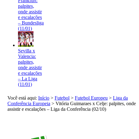
Frankfurt:
palpites,
onde assistir
e escalações
– Bundesliga
(11/01)
Sevilla x
Valencia:
palpites,
onde assistir
e escalações
– La Liga
(11/01)
Você está aqui:
Início
>
Futebol
>
Futebol Europeu
>
Liga da
Conferência Europeia
>
Vitória Guimaraes x Celje: palpites, onde
assistir e escalações – Liga da Conferência (02/10)