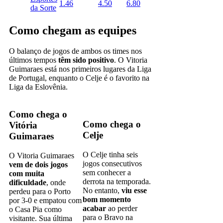
1.46
4.50
6.80
da Sorte
Como chegam as equipes
O balanço de jogos de ambos os times nos
últimos tempos
têm sido positivo
. O Vitoria
Guimaraes está nos primeiros lugares da Liga
de Portugal, enquanto o Celje é o favorito na
Liga da Eslovênia.
Como chega o
Como chega o
Vitória
Celje
Guimaraes
O Celje tinha seis
O Vitoria Guimaraes
jogos consecutivos
vem de dois jogos
sem conhecer a
com muita
derrota na temporada.
dificuldade
, onde
No entanto,
viu esse
perdeu para o Porto
bom momento
por 3-0 e empatou com
acabar
ao perder
o Casa Pia como
para o Bravo na
visitante. Sua última