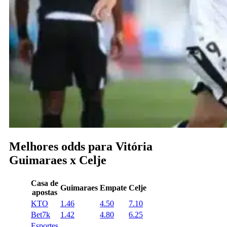
Melhores odds para Vitória
Guimaraes x Celje
Casa de
Guimaraes
Empate
Celje
apostas
KTO
1.46
4.50
7.10
Bet7k
1.42
4.80
6.25
Esportes