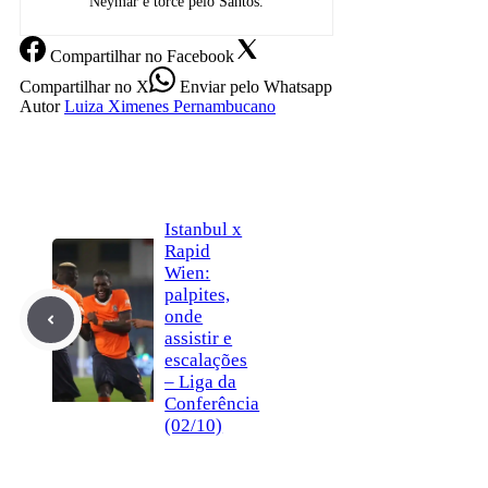
Neymar e torce pelo Santos.
Compartilhar
no Facebook
Compartilhar
no X
Enviar
pelo Whatsapp
Autor
Luiza Ximenes Pernambucano
Istanbul x
Rapid
Wien:
palpites,
onde
assistir e
escalações
– Liga da
Conferência
(02/10)