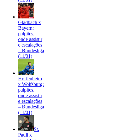
Gladbach x
Bayern:
palpites,
onde assistir
e escalações
– Bundesliga
(11/01)
Hoffenheim
x Wolfsburg:
palpites,
onde assistir
e escalações
– Bundesliga
(11/01)
St.
Pauli x