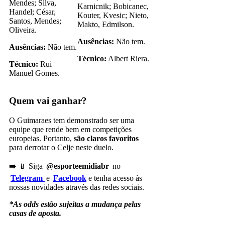
Mendes; Silva,
Karnicnik; Bobicanec,
Handel; César,
Kouter, Kvesic; Nieto,
Santos, Mendes;
Makto, Edmilson.
Oliveira.
Ausências:
Não tem.
Ausências:
Não tem.
Técnico:
Albert Riera.
Técnico:
Rui
Manuel Gomes.
Quem vai ganhar?
O Guimaraes tem demonstrado ser uma
equipe que rende bem em competições
europeias. Portanto,
são claros favoritos
para derrotar o Celje neste duelo.
➡️ 📱 Siga
@esporteemidiabr
no
Telegram
e
Facebook
e tenha acesso às
nossas novidades através das redes sociais.
*As odds estão sujeitas a mudança pelas
casas de aposta.