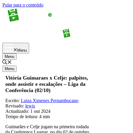
Pular para o conteúdo
Apostas
Palpites
Menu
Menu
Menu
Vitória Guimaraes x Celje: palpites,
onde assistir e escalações – Liga da
Conferência (02/10)
Escrito:
Luiza Ximenes Pernambucano
Revisado:
lewis
Actualizado:
1 out 2024
Tempo de leitura:
4 min
Guimarães e Celje jogam na primeira rodada
da Conference League, no dia 02 de outubro,