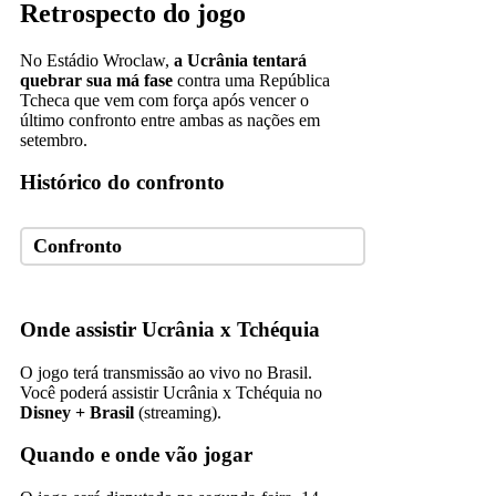
Retrospecto do jogo
No Estádio Wroclaw,
a Ucrânia tentará
quebrar sua má fase
contra uma República
Tcheca que vem com força após vencer o
último confronto entre ambas as nações em
setembro.
Histórico do confronto
Confronto
Onde assistir Ucrânia x Tchéquia
O jogo terá transmissão ao vivo no Brasil.
Você poderá assistir Ucrânia x Tchéquia no
Disney + Brasil
(streaming).
Quando e onde vão jogar