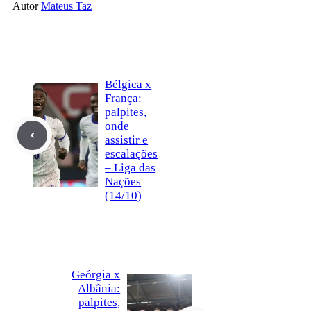
Autor
Mateus Taz
Bélgica x
França:
palpites,
onde
assistir e
escalações
– Liga das
Nações
(14/10)
Geórgia x
Albânia:
palpites,