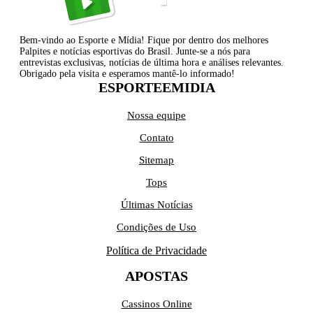
Bem-vindo ao Esporte e Mídia! Fique por dentro dos melhores
Palpites e notícias esportivas do Brasil. Junte-se a nós para
entrevistas exclusivas, notícias de última hora e análises relevantes.
Obrigado pela visita e esperamos mantê-lo informado!
ESPORTEEMIDIA
Nossa equipe
Contato
Sitemap
Tops
Últimas Notícias
Condições de Uso
Política de Privacidade
APOSTAS
Cassinos Online