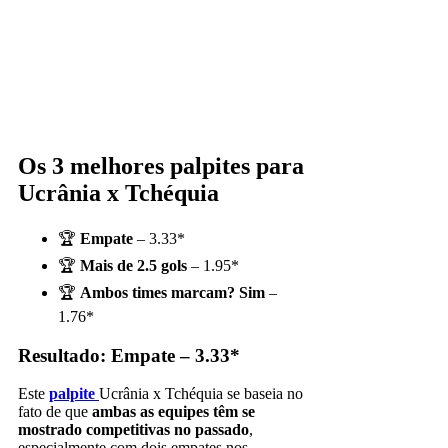
Os 3 melhores palpites
para
Ucrânia x Tchéquia
🏆
Empate
– 3.33*
🏆
Mais de 2.5 gols
– 1.95*
🏆
Ambos times marcam? Sim
–
1.76*
Resultado: Empate – 3.33*
Este
palpite
Ucrânia x Tchéquia se baseia no
fato de que
ambas as equipes têm se
mostrado competitivas no passado
,
especialmente com dois empates nos