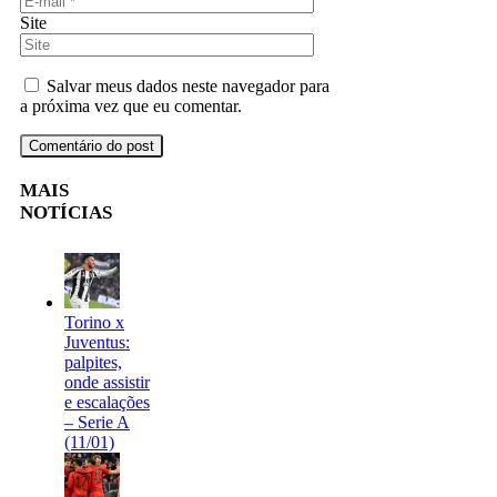
Site
Salvar meus dados neste navegador para
a próxima vez que eu comentar.
MAIS
NOTÍCIAS
Torino x
Juventus:
palpites,
onde assistir
e escalações
– Serie A
(11/01)