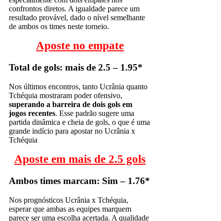
confrontos diretos. A igualdade parece um
resultado provável, dado o nível semelhante
de ambos os times neste torneio.
Aposte no empate
Total de gols: mais de 2.5 – 1.95*
Nos últimos encontros, tanto Ucrânia quanto
Tchéquia mostraram poder ofensivo,
superando a barreira de dois gols em
jogos recentes
. Esse padrão sugere uma
partida dinâmica e cheia de gols, o que é uma
grande indício para apostar no Ucrânia x
Tchéquia
Aposte em mais de 2.5 gols
Ambos times marcam: Sim – 1.76*
Nos prognósticos Ucrânia x Tchéquia,
esperar que ambas as equipes marquem
parece ser uma escolha acertada. A qualidade