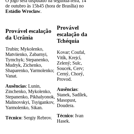
O jogo será disputado na segunda-feira, 14
de outubro às 15h45 (hora de Brasília) no
Estádio Wroclaw
.
Provável
Provável escalação
escalação da
da Ucrânia
Tchéquia
Trubin; Mykolenko,
Kovar; Coufal,
Matviienko, Zabarnyi,
Vitík, Krejcí,
Tymchyk; Stepanenko,
Zelený; Sulc,
Mudryk, Zichenko,
Soucek, Cerv;
Shaparenko, Yarmolenko;
Cerný, Chorý,
Vanat.
Provod.
Ausências
: Lunin,
Ausências
:
Zinchenko, Mykolenko,
Stanek, Sadílek,
Stepanenko, Pikhalyonok,
Masopust,
Malinovskyi, Tsyigankov,
Doudera.
Yarmolenko, Sikan.
Técnico
: Ivan
Técnico
: Sergiy Rebrov.
Hasek.