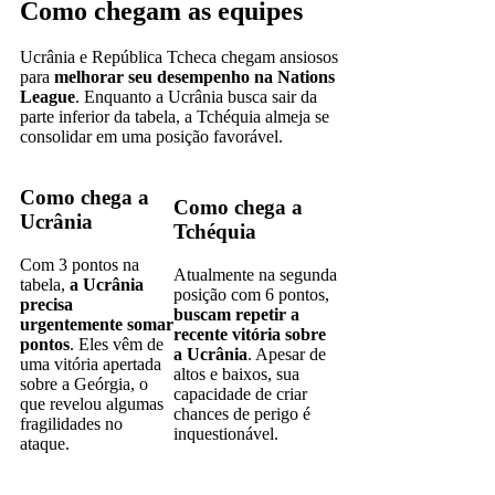
Como chegam as equipes
Ucrânia e República Tcheca chegam ansiosos
para
melhorar seu desempenho na Nations
League
. Enquanto a Ucrânia busca sair da
parte inferior da tabela, a Tchéquia almeja se
consolidar em uma posição favorável.
Como chega a
Como chega a
Ucrânia
Tchéquia
Com 3 pontos na
Atualmente na segunda
tabela,
a Ucrânia
posição com 6 pontos,
precisa
buscam repetir a
urgentemente somar
recente vitória sobre
pontos
. Eles vêm de
a Ucrânia
. Apesar de
uma vitória apertada
altos e baixos, sua
sobre a Geórgia, o
capacidade de criar
que revelou algumas
chances de perigo é
fragilidades no
inquestionável.
ataque.