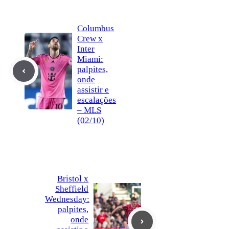
Columbus
Crew x
Inter
Miami:
palpites,
onde
assistir e
escalações
– MLS
(02/10)
Bristol x
Sheffield
Wednesday:
palpites,
onde