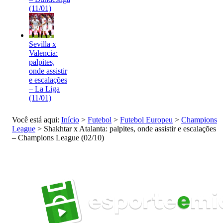
(11/01)
Sevilla x
Valencia:
palpites,
onde assistir
e escalações
– La Liga
(11/01)
Você está aqui:
Início
>
Futebol
>
Futebol Europeu
>
Champions
League
>
Shakhtar x Atalanta: palpites, onde assistir e escalações
– Champions League (02/10)