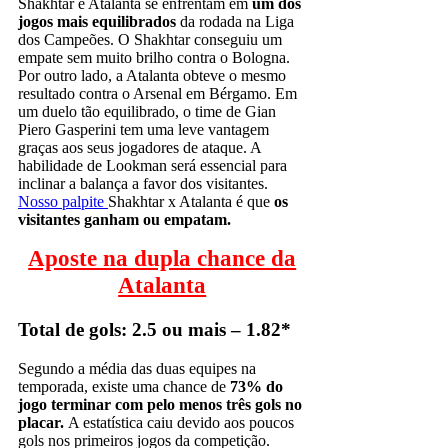
Shakhtar e Atalanta se enfrentam em
um dos
jogos mais equilibrados
da rodada na Liga
dos Campeões. O Shakhtar conseguiu um
empate sem muito brilho contra o Bologna.
Por outro lado, a Atalanta obteve o mesmo
resultado contra o Arsenal em Bérgamo. Em
um duelo tão equilibrado, o time de Gian
Piero Gasperini tem uma leve vantagem
graças aos seus jogadores de ataque. A
habilidade de Lookman será essencial para
inclinar a balança a favor dos visitantes.
Nosso palpite
Shakhtar x Atalanta é que
os
visitantes ganham ou empatam.
Aposte na dupla chance da
Atalanta
Total de gols: 2.5 ou mais – 1.82*
Segundo a média das duas equipes na
temporada, existe uma chance de
73% do
jogo terminar com pelo menos três gols no
placar.
A estatística caiu devido aos poucos
gols nos primeiros jogos da competição.