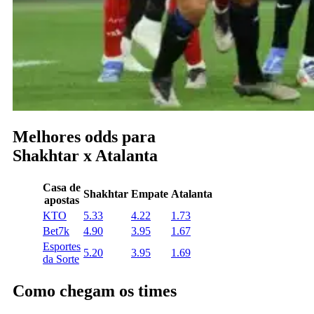
Melhores odds para
Shakhtar x Atalanta
Casa de
Shakhtar
Empate
Atalanta
apostas
KTO
5.33
4.22
1.73
Bet7k
4.90
3.95
1.67
Esportes
5.20
3.95
1.69
da Sorte
Como chegam os times