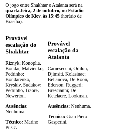
O jogo entre Shakhtar e Atalanta será na
quarta-feira, 2 de outubro, no Estádio
Olímpico de Kiev, às 15:45
(horário de
Brasília).
Provável
Provável
escalação do
escalação da
Shakhtar
Atalanta
Riznyk; Konoplia,
Bondar, Matvienko,
Carnesecchi; Odilon,
Pedrinho;
Djimsiti, Kolasinac;
Bondarenko,
Bellanova, De Roon,
Kryskiv, Sudakov;
Ederson, Ruggeri;
Pedrinho, Traore,
Brescianni; De
Newerton.
Ketelaere, Lookman.
Ausências:
Ausências:
Nenhuma.
Nenhuma.
Técnico:
Gian Piero
Técnico:
Marino
Gasperini.
Pusic.