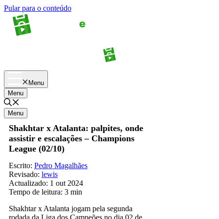
Pular para o conteúdo
Apostas
Palpites
Menu
Menu
Menu
Shakhtar x Atalanta: palpites, onde
assistir e escalações – Champions
League (02/10)
Escrito:
Pedro Magalhães
Revisado:
lewis
Actualizado:
1 out 2024
Tempo de leitura:
3 min
Shakhtar x Atalanta jogam pela segunda
rodada da Liga dos Campeões no dia 02 de