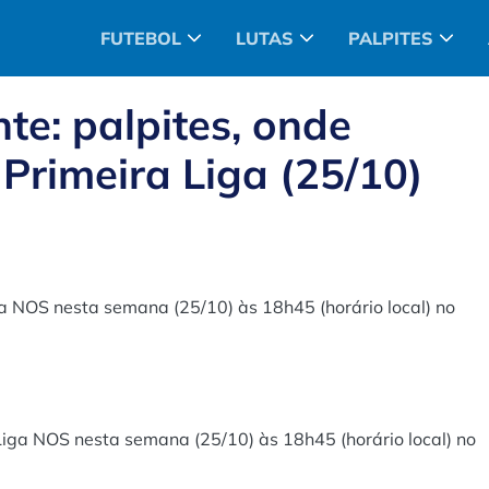
FUTEBOL
LUTAS
PALPITES
nte: palpites, onde
 Primeira Liga (25/10)
a NOS nesta semana (25/10) às 18h45 (horário local) no
Liga NOS nesta semana (25/10) às 18h45 (horário local) no