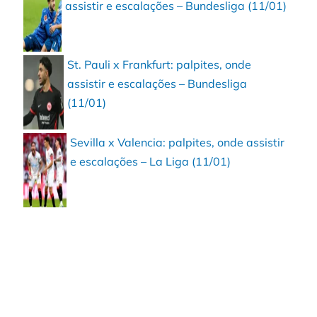
assistir e escalações – Bundesliga (11/01)
St. Pauli x Frankfurt: palpites, onde
assistir e escalações – Bundesliga
(11/01)
Sevilla x Valencia: palpites, onde assistir
e escalações – La Liga (11/01)