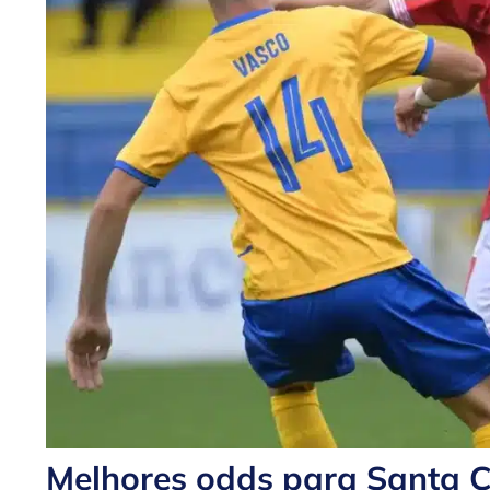
Melhores odds para Santa Cl