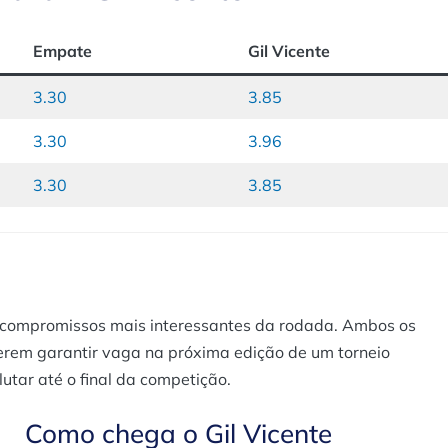
Empate
Gil Vicente
3.30
3.85
3.30
3.96
3.30
3.85
s compromissos mais interessantes da rodada. Ambos os
erem garantir vaga na próxima edição de um torneio
lutar até o final da competição.
Como chega o Gil Vicente