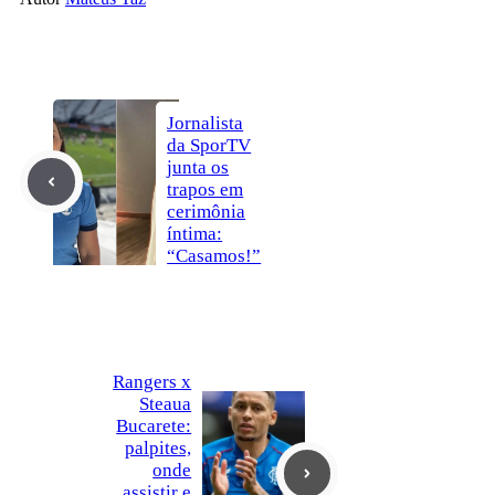
Jornalista
da SporTV
junta os
trapos em
cerimônia
íntima:
“Casamos!”
Rangers x
Steaua
Bucarete:
palpites,
onde
assistir e