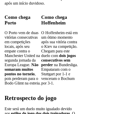
após um início duvidoso.
Como chega
Como chega
Porto
Hoffenheim
O Porto vem de duas
O Hoffenheim está em
vitórias consecutivas
um ótimo momento
em competições
após sua vitória contra
locais, após seu
o Kiev na competição.
empate contra o
Chegam para este
Manchester United na
duelo com
dois jogos
segunda jornada da
consecutivos sem
Europa League.
Não
perder
na Bundesliga.
somaram muitos
Empataram com o
pontos no torneio
,
Stuttgart por 1-1 e
pois perderam para o
venceram o Bochum
Bodo Glimt na estreia.
por 3-1.
Retrospecto do jogo
Este será um duelo muito igualado devido
aos
estilos de jogo dos dois treinadores
. O