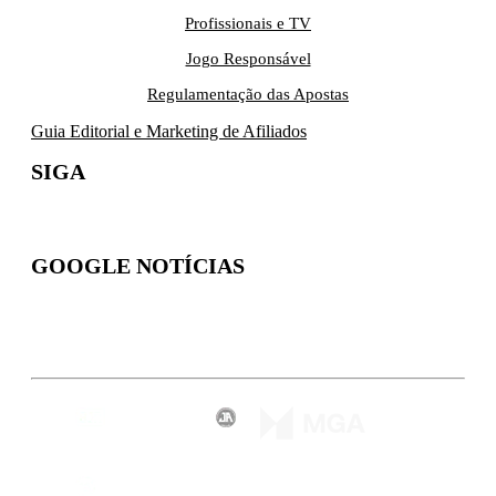
Profissionais e TV
Jogo Responsável
Regulamentação das Apostas
Guia Editorial e Marketing de Afiliados
SIGA
GOOGLE NOTÍCIAS
Inscreva-se