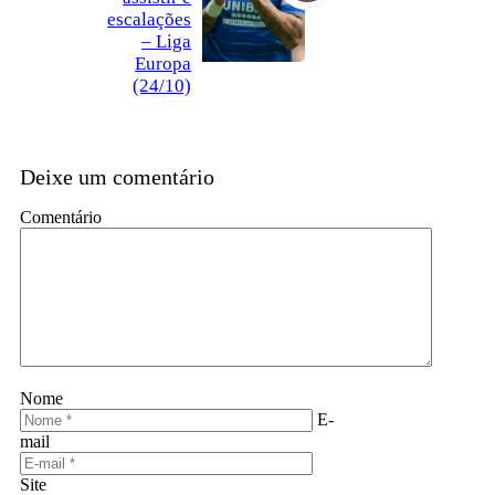
escalações
– Liga
Europa
(24/10)
Deixe um comentário
Comentário
Nome
E-
mail
Site