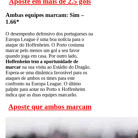
Aposte em mais de 2.5 gols
Ambas equipes marcam: Sim –
1.66*
O desempenho defensivo dos portugueses na
Europa League é uma boa notícia para o
ataque do Hoffenheim. O Porto costuma
marcar pelo menos um gol a seu favor
quando joga em casa. Por outro lado,
Hoffenheim tem a oportunidade de
marcar
na sua visita ao Estádio do Dragão.
Espera-se uma dinâmica favorável para os
ataques de ambos os times para este
confronto na Europa League. O último
palpite para aotar no Porto x Hoffenheim
indica que as duas equipes marcarão.
Aposte que ambos marcam