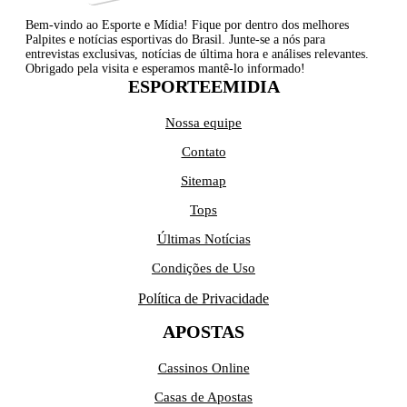
Bem-vindo ao Esporte e Mídia! Fique por dentro dos melhores
Palpites e notícias esportivas do Brasil. Junte-se a nós para
entrevistas exclusivas, notícias de última hora e análises relevantes.
Obrigado pela visita e esperamos mantê-lo informado!
ESPORTEEMIDIA
Nossa equipe
Contato
Sitemap
Tops
Últimas Notícias
Condições de Uso
Política de Privacidade
APOSTAS
Cassinos Online
Casas de Apostas