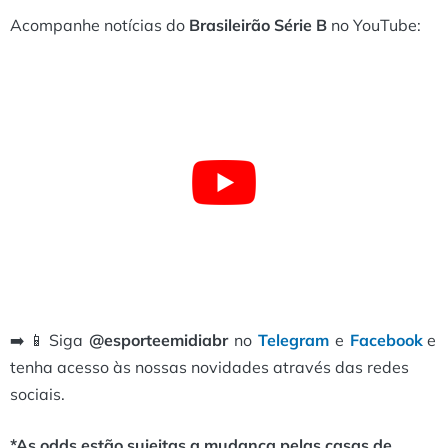
Acompanhe notícias do
Brasileirão Série B
no YouTube:
➡️ 📱 Siga
@esporteemidiabr
no
Telegram
e
Facebook
e
tenha acesso às nossas novidades através das redes
sociais.
*As odds estão sujeitas a mudança pelas casas de