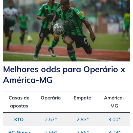
Melhores odds para Operário x
América-MG
Casas de
Operário
Empate
América-
apostas
MG
KTO
2.57*
2.83*
3.00*
BC-Game
2.59*
2.86*
3.04*