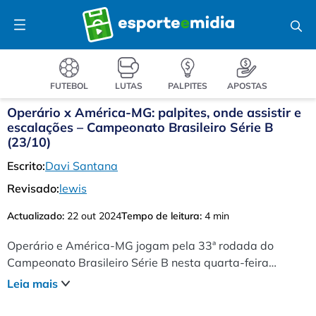
Pular
Menu
para
o
conteúdo
FUTEBOL
LUTAS
PALPITES
APOSTAS
Operário x América-MG: palpites, onde assistir e
escalações – Campeonato Brasileiro Série B
(23/10)
Escrito:
Davi Santana
Revisado:
lewis
Actualizado:
22 out 2024
Tempo de leitura:
4 min
Operário e América-MG jogam pela 33ª rodada do
Campeonato Brasileiro Série B nesta quarta-feira
(23/10), às 21h30 (de Brasília), no Estádio Germano
Leia mais
Krüger