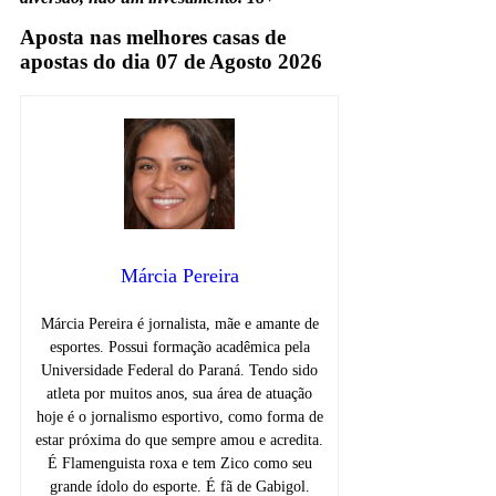
Aposta nas melhores casas de
apostas do dia 07 de Agosto 2026
Márcia Pereira
Márcia Pereira é jornalista, mãe e amante de
esportes. Possui formação acadêmica pela
Universidade Federal do Paraná. Tendo sido
atleta por muitos anos, sua área de atuação
hoje é o jornalismo esportivo, como forma de
estar próxima do que sempre amou e acredita.
É Flamenguista roxa e tem Zico como seu
grande ídolo do esporte. É fã de Gabigol.