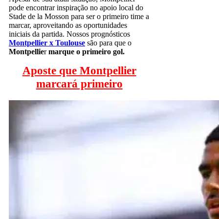
pode encontrar inspiração no apoio local do
Stade de la Mosson para ser o primeiro time a
marcar, aproveitando as oportunidades
iniciais da partida. Nossos prognósticos
Montpellier x Toulouse
são para que o
Montpellie
r
marque o primeiro gol.
Aposte que Montpellier
marcará primeiro