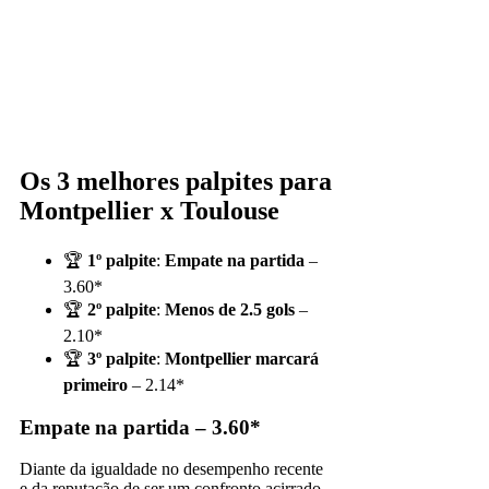
Os 3 melhores palpites para
Montpellier x Toulouse
🏆
1º palpite
:
Empate na partida
–
3.60*
🏆
2º palpite
:
Menos de 2.5 gols
–
2.10*
🏆
3º palpite
:
Montpellier marcará
primeiro
– 2.14*
Empate na partida – 3.60*
Diante da igualdade no desempenho recente
e da reputação de ser um confronto acirrado,