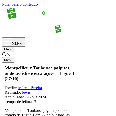
Pular para o conteúdo
Apostas
Palpites
Menu
Menu
Menu
Montpellier x Toulouse: palpites,
onde assistir e escalações – Ligue 1
(27/10)
Escrito:
Márcia Pereira
Revisado:
lewis
Actualizado:
26 out 2024
Tempo de leitura:
3 min
Montpellier e Toulouse jogam pela nona
rodada da Ligue 1 em 27 de outubro, às