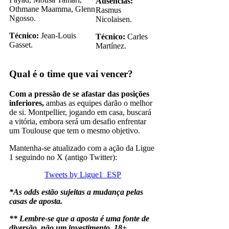
Ausências:
Othmane Maamma, Glenn
Rasmus
Ngosso.
Nicolaisen.
Técnico:
Jean-Louis
Técnico:
Carles
Gasset.
Martínez.
Qual é o time que vai vencer?
Com a pressão de se afastar das posições
inferiores,
ambas as equipes darão o melhor
de si. Montpellier, jogando em casa, buscará
a vitória, embora será um desafio enfrentar
um Toulouse que tem o mesmo objetivo.
Mantenha-se atualizado com a ação da Ligue
1 seguindo no X (antigo Twitter):
Tweets by Ligue1_ESP
*As odds estão sujeitas a mudança pelas
casas de aposta.
** Lembre-se que a aposta é uma fonte de
diversão, não um investimento. 18+