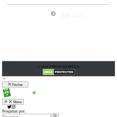
© 2024 ESPORTEEMIDIA•
Fechar
Menu
Pesquisar por: