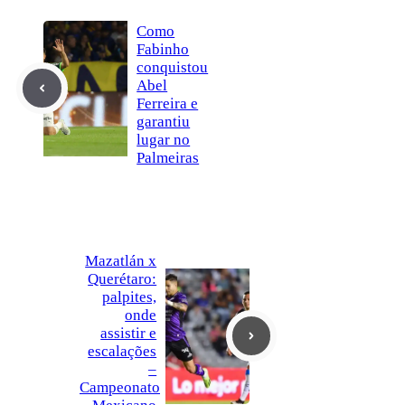
Como
Fabinho
conquistou
Abel
Ferreira e
garantiu
lugar no
Palmeiras
Mazatlán x
Querétaro:
palpites,
onde
assistir e
escalações
–
Campeonato