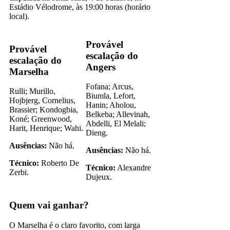
Estádio Vélodrome, às 19:00 horas (horário
local).
Provável
Provável
escalação do
escalação do
Angers
Marselha
Fofana; Arcus,
Rulli; Murillo,
Biumla, Lefort,
Hojbjerg, Cornelius,
Hanin; Aholou,
Brassier; Kondogbia,
Belkeba; Allevinah,
Koné; Greenwood,
Abdelli, El Melali;
Harit, Henrique; Wahi.
Dieng.
Ausências:
Não há.
Ausências:
Não há.
Técnico:
Roberto De
Técnico:
Alexandre
Zerbi.
Dujeux.
Quem vai ganhar?
O Marselha é o claro favorito, com larga