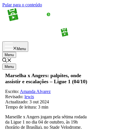
Pular para o conteúdo
Apostas
Palpites
Menu
Menu
Menu
Marselha x Angers: palpites, onde
assistir e escalações – Ligue 1 (04/10)
Escrito:
Amanda Alvarez
Revisado:
lewis
Actualizado:
3 out 2024
Tempo de leitura:
3 min
Marseille x Angers jogam pela sétima rodada
da Ligue 1 no dia 04 de outubro, às 19h
(horário de Brasília), no Stade Velodrome.