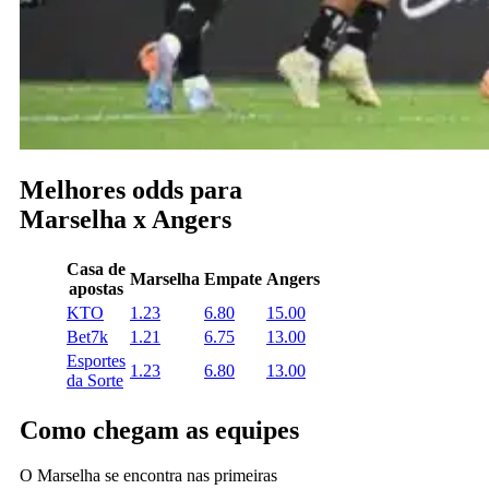
Melhores odds para
Marselha x Angers
Casa de
Marselha
Empate
Angers
apostas
KTO
1.23
6.80
15.00
Bet7k
1.21
6.75
13.00
Esportes
1.23
6.80
13.00
da Sorte
Como chegam as equipes
O Marselha se encontra nas primeiras