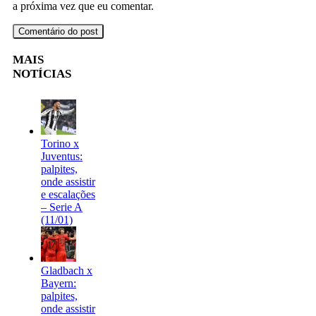
a próxima vez que eu comentar.
MAIS
NOTÍCIAS
Torino x
Juventus:
palpites,
onde assistir
e escalações
– Serie A
(11/01)
Gladbach x
Bayern:
palpites,
onde assistir