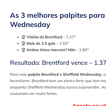
As 3 melhores palpites para 
Wednesday
🏆
Vitória do Brentford
– 1.37*
🏆
Mais de 2.5 gols
– 1.55*
🏆
Ambos times marcam? Não
– 1.86*
Resultado: Brentford vence – 1.3
Para este
palpite Brentford x Sheffield Wednesday
, 
favoritismo. Brentford tem um elenco forte que tem m
enquanto Sheffield Wednesday busca surpreender. As p
costumam ser muito fortes.
Aposte na vi