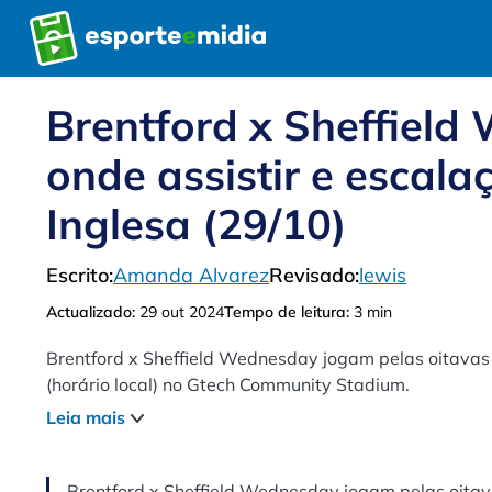
Pular
para
o
conteúdo
Brentford x Sheffield
onde assistir e escala
Inglesa (29/10)
Escrito:
Amanda Alvarez
Revisado:
lewis
Actualizado:
29 out 2024
Tempo de leitura:
3 min
Brentford x Sheffield Wednesday jogam pelas oitavas
(horário local) no Gtech Community Stadium.
Leia mais
Brentford x Sheffield Wednesday jogam pelas oitav