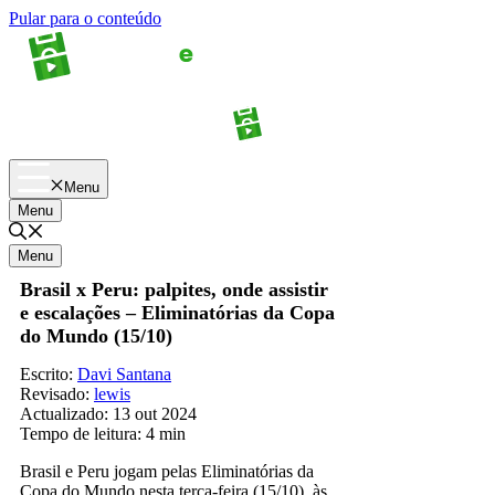
Pular para o conteúdo
Apostas
Palpites
Menu
Menu
Menu
Brasil x Peru: palpites, onde assistir
e escalações – Eliminatórias da Copa
do Mundo (15/10)
Escrito:
Davi Santana
Revisado:
lewis
Actualizado:
13 out 2024
Tempo de leitura:
4 min
Brasil e Peru jogam pelas Eliminatórias da
Copa do Mundo nesta terça-feira (15/10), às