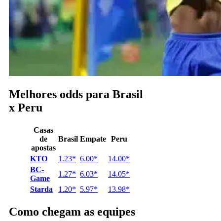
Melhores odds para Brasil
x Peru
Casas
de
Brasil
Empate
Peru
apostas
KTO
1.23*
6.00*
14.00*
BC-
1.27*
6.03*
14.05*
Game
Starda
1.20*
5.97*
13.98*
Como chegam as equipes