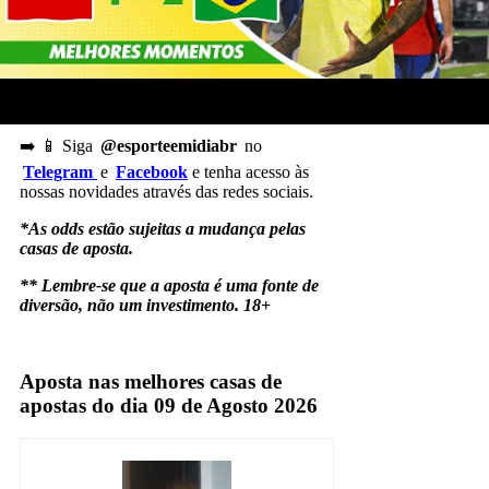
tem no Peru a oportunidade perfeita para
reestabelecer a confiança
do time.
Veja no YouTube os melhores momentos da
última partida da Brasil na Eliminatórias da
Copa do Mundo:
➡️ 📱 Siga
@esporteemidiabr
no
Telegram
e
Facebook
e tenha acesso às
nossas novidades através das redes sociais.
*As odds estão sujeitas a mudança pelas
casas de aposta.
** Lembre-se que a aposta é uma fonte de
diversão, não um investimento. 18+
Brasil
Aposta nas melhores casas de
apostas do dia 09 de Agosto 2026