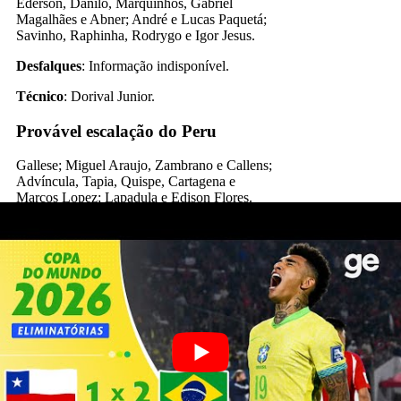
Ederson, Danilo, Marquinhos, Gabriel
Magalhães e Abner; André e Lucas Paquetá;
Savinho, Raphinha, Rodrygo e Igor Jesus.
Desfalques
: Informação indisponível.
Técnico
: Dorival Junior.
Provável escalação do Peru
Gallese; Miguel Araujo, Zambrano e Callens;
Advíncula, Tapia, Quispe, Cartagena e
Marcos Lopez; Lapadula e Edison Flores.
Desfalques
: Informação indisponível.
Técnico
: Jorge Fossati.
Qual é o time que vai vencer?
Com um histórico amplamente favorável e
um elenco muito mais forte,
o Brasil é o
favorito
para vencer o Peru nesta partida das
Eliminatórias. A seleção brasileira tem
dominado este confronto ao longo dos anos e