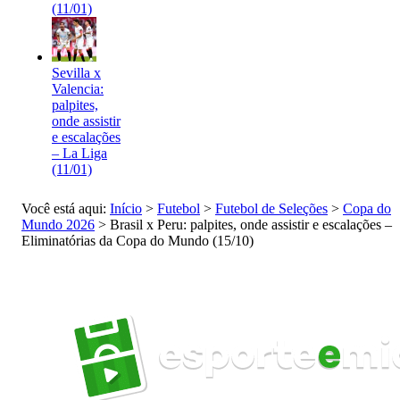
(11/01)
Sevilla x
Valencia:
palpites,
onde assistir
e escalações
– La Liga
(11/01)
Você está aqui:
Início
>
Futebol
>
Futebol de Seleções
>
Copa do
Mundo 2026
>
Brasil x Peru: palpites, onde assistir e escalações –
Eliminatórias da Copa do Mundo (15/10)