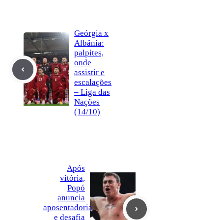
Geórgia x
Albânia:
palpites,
onde
assistir e
escalações
– Liga das
Nações
(14/10)
Após
vitória,
Popó
anuncia
aposentadoria
e desafia