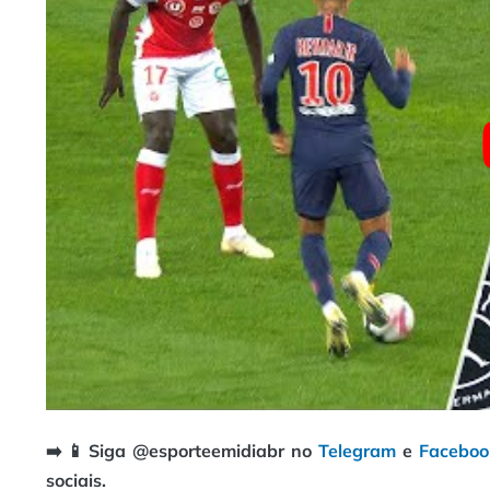
➡️ 📱 Siga @esporteemidiabr no
Telegram
e
Faceboo
sociais.