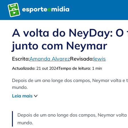
Pular
para
o
conteúdo
A volta do NeyDay: O
junto com Neymar
Escrito:
Amanda Alvarez
Revisado:
lewis
Actualizado:
21 out 2024
Tempo de leitura:
1 min
Depois de um ano longe dos campos, Neymar volta e tr
mundo.
Leia mais
Depois de um ano longe dos campos, Neymar volta e
mundo.