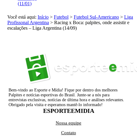
(11/01)
Você está aqui:
Início
>
Futebol
>
Futebol Sul-Americano
>
Liga
Profissonal Argentina
>
Racing x Boca: palpites, onde assistir e
escalações – Liga Argentina (14/09)
Bem-vindo ao Esporte e Mídia! Fique por dentro dos melhores
Palpites e notícias esportivas do Brasil. Junte-se a nós para
entrevistas exclusivas, notícias de última hora e análises relevantes.
Obrigado pela visita e esperamos mantê-lo informado!
ESPORTEEMIDIA
Nossa equipe
Contato