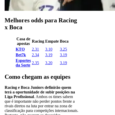
Melhores odds para Racing
x Boca
Casa de
Racing
Empate
Boca
apostas
KTO
2.31
3.10
3.25
Bet7k
2.34
3.19
3.19
Esportes
2.35
3.20
3.19
da Sorte
Como chegam as equipes
Racing e Boca Juniors definirão quem
terá a oportunidade de subir posições na
Liga Profissional
. Ambos os times sabem
que é importante não perder pontos frente a
rivais diretos na luta por entrar na zona de
classificação para competições internacionais.