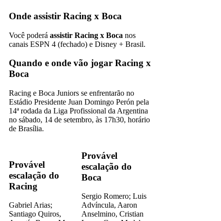
Onde assistir Racing x Boca
Você poderá
assistir Racing x Boca
nos
canais ESPN 4 (fechado) e Disney + Brasil.
Quando e onde vão jogar Racing x
Boca
Racing e Boca Juniors se enfrentarão no
Estádio Presidente Juan Domingo Perón pela
14ª rodada da Liga Profissional da Argentina
no sábado, 14 de setembro, às 17h30, horário
de Brasília.
Provável
Provável
escalação do
escalação do
Boca
Racing
Sergio Romero; Luis
Gabriel Arias;
Advíncula, Aaron
Santiago Quiros,
Anselmino, Cristian