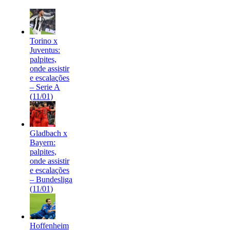
Torino x
Juventus:
palpites,
onde assistir
e escalações
– Serie A
(11/01)
Gladbach x
Bayern:
palpites,
onde assistir
e escalações
– Bundesliga
(11/01)
Hoffenheim