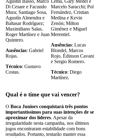
Agustín Basso, Marco
Lema, Gary Medel e
Di Cesare e Facundo
Marcelo Saracchi; Pol
Mura; Santiago Sosa,
Fernández, Cristian
Agustín Almendra e
Medina e Kevin
Baltasar Rodríguez;
Zenón; Milton
Maximiliano Salas,
Giménez e Miguel
Roger Martínez e Juan
Merentiel.
Quintero.
Ausências
: Lucas
Ausências
: Gabriel
Blondel, Marcos
Rojas.
Rojo, Édinson Cavani
e Sergio Romero.
Técnico
: Gustavo
Costas.
Técnico
: Diego
Martínez.
Qual é o time que vai vencer?
O
Boca Juniors conquistará três pontos
importantíssimos para suas intenções de se
aproximar dos líderes
. Apesar da
irregularidade nesta campanha, nos últimos
jogos encontraram estabilidade com bons
resultados. Portanto, tentarão manter essa