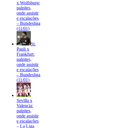
x Wolfsburg:
palpites,
onde assistir
e escalações
– Bundesliga
(11/01)
St.
Pauli x
Frankfurt:
palpites,
onde assistir
e escalações
– Bundesliga
(11/01)
Sevilla x
Valencia:
palpites,
onde assistir
e escalações
– La Liga