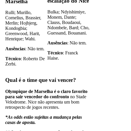
escalação do Nice
Marselha
Bulka; Ndyishimiye,
Rulli; Murillo,
Monem, Dante;
Cornelius, Brassier,
Clauss, Boudaoui,
Merlin; Hojbjerg,
Ndombele, Bard; Cho,
Kondogbia;
Guessand, Bouanani.
Greenwood, Harit,
Henrique; Wahi.
Ausências
: Não tem.
Ausências
: Não tem.
Técnico
: Franck
Haise.
Técnico
: Roberto De
Zerbi.
Qual é o time que vai vencer?
Olympique de Marselha é o claro favorito
para sair vencedor do confronto
no Stade
Velodrome. Nice não apresenta um bom
retrospecto de jogos recentes.
*As odds estão sujeitas a mudança pelas
casas de aposta.