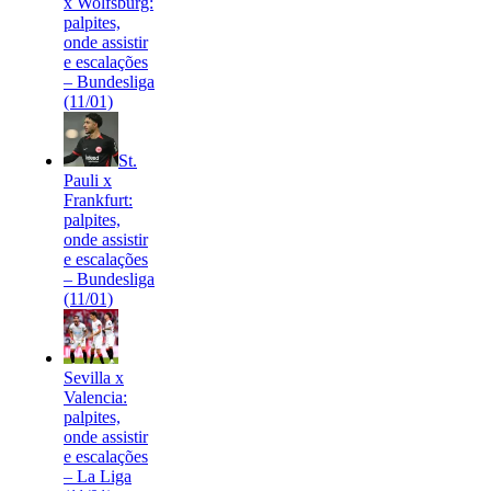
x Wolfsburg:
palpites,
onde assistir
e escalações
– Bundesliga
(11/01)
St.
Pauli x
Frankfurt:
palpites,
onde assistir
e escalações
– Bundesliga
(11/01)
Sevilla x
Valencia:
palpites,
onde assistir
e escalações
– La Liga