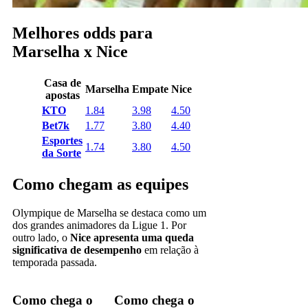
Melhores odds para
Marselha x Nice
Casa de
Marselha
Empate
Nice
apostas
KTO
1.84
3.98
4.50
Bet7k
1.77
3.80
4.40
Esportes
1.74
3.80
4.50
da Sorte
Como chegam as equipes
Olympique de Marselha se destaca como um
dos grandes animadores da Ligue 1. Por
outro lado, o
Nice apresenta uma queda
significativa de desempenho
em relação à
temporada passada.
Como chega o
Como chega o