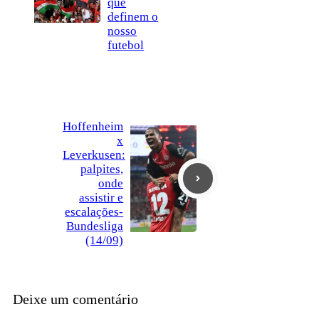
que
definem o
nosso
futebol
Hoffenheim
x
Leverkusen:
palpites,
onde
assistir e
escalações-
Bundesliga
(14/09)
Deixe um comentário