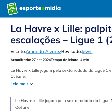
Pular
para
o
conteúdo
La Havre x Lille: palpit
escalações – Ligue 1 (
Escrito:
Amanda Alvarez
Revisado:
lewis
Actualizado:
27 set 2024
Tempo de leitura:
4 min
Le Havre x Lille jogam pela sexta rodada da Ligue 1 e
Océane.
Leia mais
Le Havre x Lille jogam pela sexta rodada da Ligue 1
Océane.