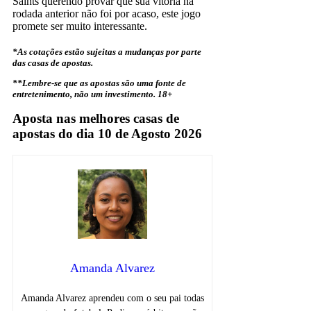
Saints querendo provar que sua vitória na
rodada anterior não foi por acaso, este jogo
promete ser muito interessante.
*As cotações estão sujeitas a mudanças por parte
das casas de apostas.
**Lembre-se que as apostas são uma fonte de
entretenimento, não um investimento.
18+
Aposta nas melhores casas de
apostas do dia 10 de Agosto 2026
Amanda Alvarez
Amanda Alvarez aprendeu com o seu pai todas