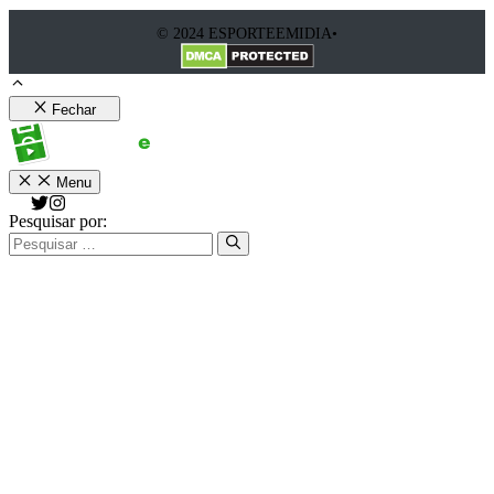
© 2024 ESPORTEEMIDIA•
Fechar
Menu
Pesquisar por: