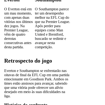
O Everton está em
O Southampton parece
um mau momento,
ter um desempenho
com apenas duas
melhor na EFL Cup do
vitórias nos últimos
que na Premier League.
dez jogos. Na
Após perder para
Premier League,
equipes como Man
vêm de quatro
United e Brentford,
derrotas
buscarão se redimir e
consecutivas antes
avançar nesta
desta partida.
competição.
Retrospecto do jogo
Everton e Southampton se enfrentarão nas
oitavas de final da EFL Cup em uma partida
emocionante em Goodison Park. Ambos os
times estão ansiosos para avançar, sabendo
que uma vitória pode oferecer um alívio
desejado em meio às suas dificuldades na
liga.
Histórico do confronto