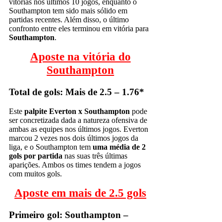
vitórias nos últimos 10 jogos, enquanto o
Southampton tem sido mais sólido em
partidas recentes. Além disso, o último
confronto entre eles terminou em vitória para
Southampton
.
Aposte na vitória do
Southampton
Total de gols: Mais de 2.5 – 1.76*
Este
palpite Everton x Southampton
pode
ser concretizada dada a natureza ofensiva de
ambas as equipes nos últimos jogos. Everton
marcou 2 vezes nos dois últimos jogos da
liga, e o Southampton tem
uma média de 2
gols por partida
nas suas três últimas
aparições. Ambos os times tendem a jogos
com muitos gols.
Aposte em mais de 2.5 gols
Primeiro gol: Southampton –