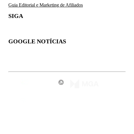
Guia Editorial e Marketing de Afiliados
SIGA
GOOGLE NOTÍCIAS
Inscreva-se