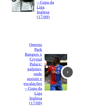
– Copa da
Liga
Inglesa
(17/09)
Queens
Park
Rangers x
Crystal
Palace:
palpites,
onde
assistir e
escalações
– Copa da
Liga
Inglesa
(17/09)