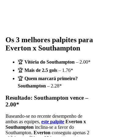
Os 3 melhores palpites para
Everton x Southampton
🏆
Vitória do Southampton
– 2.00*
🏆
Mais de 2.5 gols
– 1.76*
🏆
Quem marcará primeiro?
Southampton
– 2.28*
Resultado: Southampton vence –
2.00*
Baseando-se no recente desempenho de
ambas as equipes,
este
palpite
Everton x
Southampton
inclina-se a favor do
Southampton.
Everton
conseguiu apenas 2