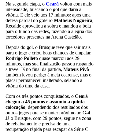
Na segunda etapa, o
Ceará
voltou com mais
intensidade, buscando o gol que daria a
vitória. E ele veio aos 17 minutos: após uma
defesa parcial do goleiro
Matheus Nogueira
,
Recalde aproveitou a sobra e mandou a bola
para o fundo das redes, fazendo a alegria dos
torcedores presentes na Arena Castelão.
Depois do gol, o Brusque teve que sair mais
para o jogo e criou boas chances de empatar.
Rodrigo Polleto
quase marcou aos 29
minutos, mas sua finalização passou raspando
a trave. Já no final da partida,
Mateus Pivô
também levou perigo à meta cearense, mas o
placar permaneceu inalterado, selando a
vitória do time da casa.
Com os três pontos conquistados, o
Ceará
chegou a 45 pontos e assumiu a quinta
colocação
, dependendo dos resultados dos
outros jogos para se manter próximo ao G-4.
Já o Brusque, com 29 pontos, segue na zona
de rebaixamento e precisa de uma
recuperação rápida para escapar da Série C.