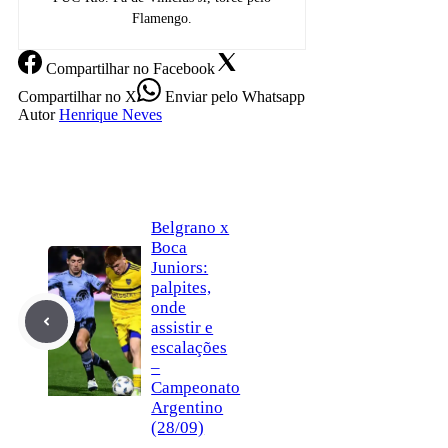
Flamengo.
Compartilhar
no Facebook
Compartilhar
no X
Enviar
pelo Whatsapp
Autor
Henrique Neves
Belgrano x
Boca
Juniors:
palpites,
onde
assistir e
escalações
–
Campeonato
Argentino
(28/09)