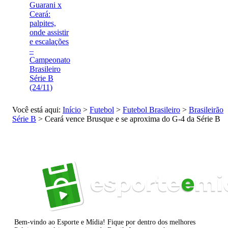
Guarani x
Ceará:
palpites,
onde assistir
e escalações
–
Campeonato
Brasileiro
Série B
(24/11)
Você está aqui:
Início
>
Futebol
>
Futebol Brasileiro
>
Brasileirão
Série B
>
Ceará vence Brusque e se aproxima do G-4 da Série B
Bem-vindo ao Esporte e Mídia! Fique por dentro dos melhores