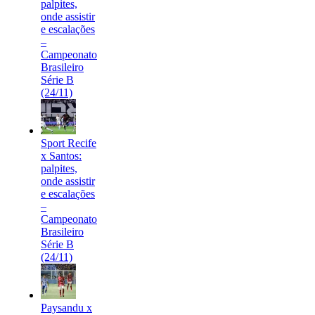
palpites,
onde assistir
e escalações
–
Campeonato
Brasileiro
Série B
(24/11)
Sport Recife
x Santos:
palpites,
onde assistir
e escalações
–
Campeonato
Brasileiro
Série B
(24/11)
Paysandu x