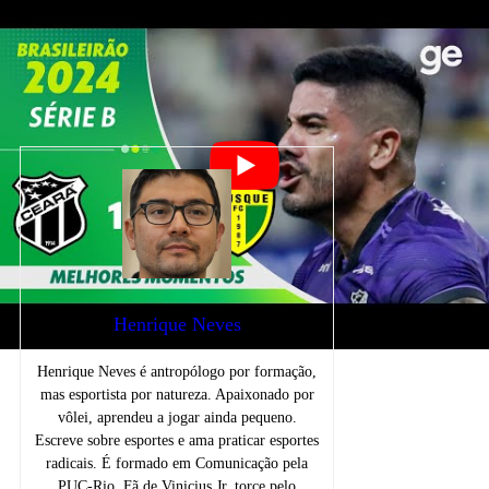
Telegram
e
Facebook
e tenha acesso às
nossas novidades através das redes sociais.
Ceara
notícias
Henrique Neves
Henrique Neves é antropólogo por formação,
mas esportista por natureza. Apaixonado por
vôlei, aprendeu a jogar ainda pequeno.
Escreve sobre esportes e ama praticar esportes
radicais. É formado em Comunicação pela
PUC-Rio. Fã de Vinicius Jr, torce pelo