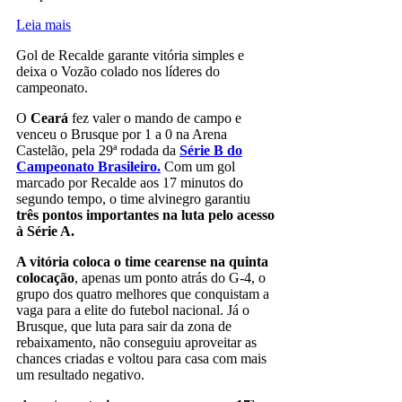
Leia mais
Gol de Recalde garante vitória simples e
deixa o Vozão colado nos líderes do
campeonato.
O
Ceará
fez valer o mando de campo e
venceu o Brusque por 1 a 0 na Arena
Castelão, pela 29ª rodada da
Série B do
Campeonato Brasileiro.
Com um gol
marcado por Recalde aos 17 minutos do
segundo tempo, o time alvinegro garantiu
três pontos importantes na luta pelo acesso
à Série A.
A vitória coloca o time cearense na quinta
colocação
, apenas um ponto atrás do G-4, o
grupo dos quatro melhores que conquistam a
vaga para a elite do futebol nacional. Já o
Brusque, que luta para sair da zona de
rebaixamento, não conseguiu aproveitar as
chances criadas e voltou para casa com mais
um resultado negativo.