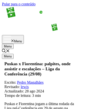
Pular para o conteúdo
Apostas
Palpites
Menu
Menu
Menu
Puskas x Fiorentina: palpites, onde
assistir e escalações – Liga da
Conferência (29/08)
Escrito:
Pedro Magalhães
Revisado:
lewis
Actualizado:
28 ago 2024
Tempo de leitura:
3 min
Puskas e Fiorentina jogam a última rodada da
Liga pré-Conferência em 29 de agosto na