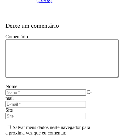
(29/08)
Deixe um comentário
Comentário
Nome
E-
mail
Site
Salvar meus dados neste navegador para
a próxima vez que eu comentar.