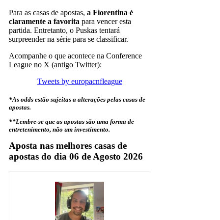
Para as casas de apostas,
a Fiorentina é
claramente a favorita
para vencer esta
partida. Entretanto, o Puskas tentará
surpreender na série para se classificar.
Acompanhe o que acontece na Conference
League no X (antigo Twitter):
Tweets by europacnfleague
*As odds estão sujeitas a alterações pelas casas de
apostas.
**Lembre-se que as apostas são uma forma de
entretenimento, não um investimento.
Aposta nas melhores casas de
apostas do dia 06 de Agosto 2026