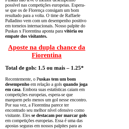
possível nas competições europeias. Espera-
se que os de Florença consigam um bom
resultado para a volta. O time de Raffaele
Palladino vem com um desempenho positivo
em torneios internacionais. Nosso palpite do
Puskas x Fiorentina aponta para
vitória ou
empate dos visitantes.
Aposte na dupla chance da
Fiorentina
Total de gols: 1.5 ou mais – 1.25*
Recentemente, o P
uskas tem um bom
desempenho
em relação a gols
quando joga
em casa
. Embora suas estatísticas caiam em
competições europeias, espera-se que
marquem pelo menos um gol nesse encontro.
Por sua vez, a Fiorentina parece ter
encontrado seu melhor nível ofensivo como
visitante. Eles
se destacam por marcar gols
em competições europeias. Essa é uma das
apostas seguras em nossos palpites para as