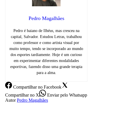
Pedro Magalhães
Pedro é baiano de Ilhéus, mas cresceu na
capital, Salvador. Estudou Letras, trabalhou
como professor e como artista visual por
muito tempo, tendo se incorporado ao mundo
dos esportes tardiamente. Hoje é um curioso
em experimentar diferentes modalidades
esportivas, fazendo disso uma grande terapia
para a alma.
Compartilhar
no Facebook
Compartilhar
no X
Enviar
pelo Whatsapp
Autor
Pedro Magalhães